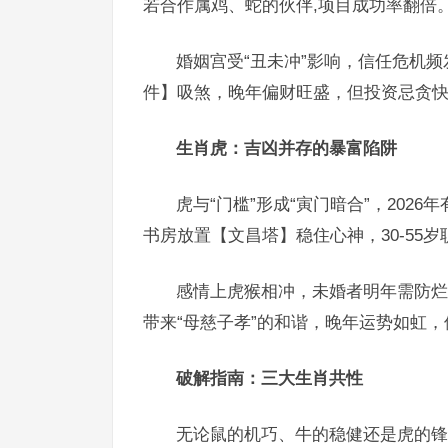
若合作属鸡、蛇的伙伴,项目成功率翻倍
婚姻宫受“丑未冲”影响，信任危机
件】吸煞，晚年偏财旺盛，但投资忌贪
生肖虎：吉凶并存的暴富陷阱
虎与“门槛”形成“寅门暗合”，20
书房放置【文昌塔】稳住心神，30-55
感情上虎猴相冲，未婚者明年需防烂
带来“母慈子孝”的和谐，晚年运势如虹
破解指南：三大生肖共性
无论鼠的机巧、牛的稳健还是虎的锋芒