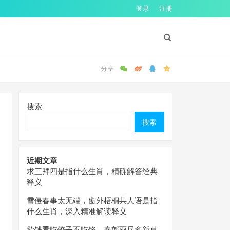
登录
注册
搜索
搜索
近期文章
求三拜四是指什么生肖，精确解答经典
释义
雪侵春事太无端，窗外梧桐共人语是指
什么生肖，深入精准解读释义
欲钱看吃饺子不吃馅，春郊雨尽多新草