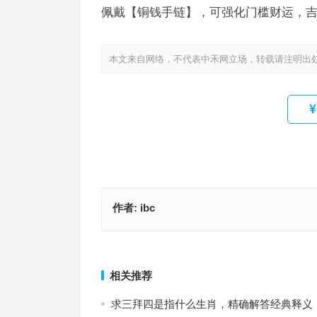
佩戴【铜钱手链】，可强化门槛财运，吉
本文来自网络，不代表中禾网立场，转载请注明出
作者:
ibc
埋头苦干，夜以继日。胼手胝足无所得指是什么生
老虎的凶猛，弱，病猫。三四五六。蓝是指什么生
释义解答落实
释义解析落实
上一篇
相关推荐
求三拜四是指什么生肖，精确解答经典释义