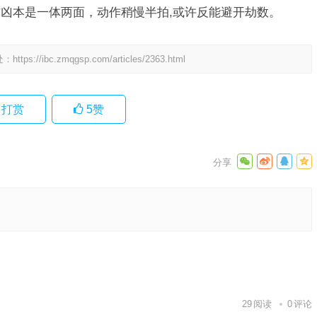
凶本是一体两面，动作稍慢半拍,或许反能避开劫数。
处：
https://ibc.zmqgsp.com/articles/2363.html
打赏
5
赞
肖，词汇
肖，成语
下一篇
29
阅读
0
评论