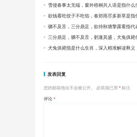
雪侵春事太无端，窗外梧桐共人语是指什么
欲钱看吃饺子不吃馅，春郊雨尽多新草是指
驷不及舌，三分鼎足，欲待秋塘擎露看指代
三分鼎足，驷不及舌，躬逢其盛，犬兔俱毙
犬兔俱毙指是什么生肖，深入精准解读释义
发表回复
您的邮箱地址不会被公开。
必填项已用
*
标注
评论
*