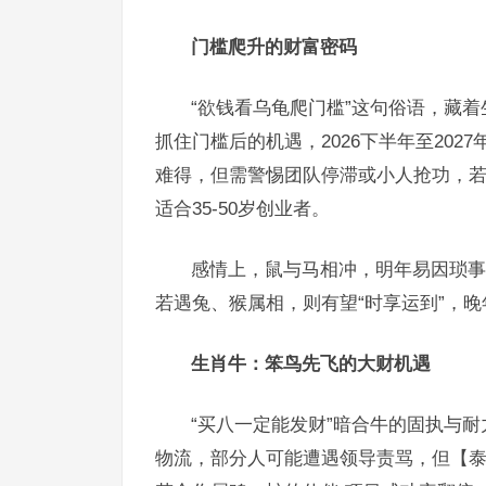
门槛爬升的财富密码
“欲钱看乌龟爬门槛”这句俗语，藏
抓住门槛后的机遇，2026下半年至202
难得，但需警惕团队停滞或小人抢功，
适合35-50岁创业者。
感情上，鼠与马相冲，明年易因琐事
若遇兔、猴属相，则有望“时享运到”，
生肖牛：笨鸟先飞的大财机遇
“买八一定能发财”暗合牛的固执与耐
物流，部分人可能遭遇领导责骂，但【泰