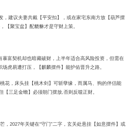
。
频发，建议夫妻共戴【平安扣】，或在家宅东南方放【葫芦摆
快，【聚宝盆】配貔貅才是守财上策。
26年有暴富契机却也暗藏破财，上半年适合高风险投资，但需在
岁职场虎易遭打压，【麒麟摆件】能护佑晋升之路。
桃花，床头挂【桃木剑】可斩孽缘，而属马、狗的伴侣能
，但【三足金蟾】必须朝门摆放,否则反噬正财。
，2027年关键在“守门”二字，玄关处悬挂【如意摆件】或