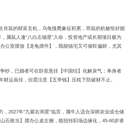
着生肖鼠的财富玄机，乌龟慢爬象征积累，而鼠的机敏恰好能
7年，属鼠人逢“八白左辅星”入命，投资地产或长期项目极为
若办公室摆放【龙龟摆件】，既能镇宅又可催旺偏财，尤其
争吵，已婚者可在卧室悬挂【中国结】化解戾气；单身者
晚年财运虽佳，但需注意【五帝钱】压枕下防破财不止。
力，2027年“九紫右弼星”临宫，属牛人适合深耕农业或仓储
山石敢当】摆办公桌左侧，能扭转职场边缘化，45-60岁者