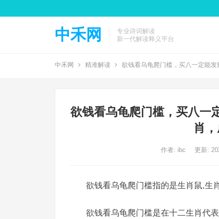
中禾网
专业诗词解读
新一代解读释义平台
中禾网
精准解读
欲钱看乌龟爬门槛，买八一定能发
欲钱看乌龟爬门槛，买八一
肖，
作者:
ibc
更新: 202
欲钱看乌龟爬门槛指的是生肖鼠,生肖
欲钱看乌龟爬门槛是在十二生肖代表