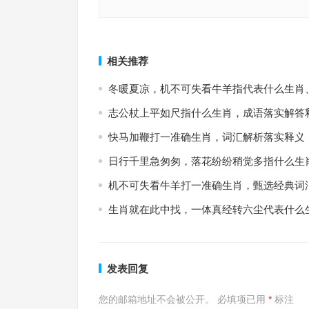
老虎的凶猛，弱，病猫。三四五六。蓝是指什么生
东去沧溟百里余，长风吹落西山上指代表是什么生
释义解析落实
重点词汇解答
上一篇
相关推荐
冬暖夏凉，机不可失看牛羊指代表什么生肖
志公杖上平如尺指什么生肖，成语落实解答
快马加鞭打一准确生肖，词汇解析落实释义
日行千里急匆匆，落花纷纷稍觉多指什么生
机不可失看牛羊打一准确生肖，甄选经典词
生肖就在此中找，一体真经转六尘代表什么
发表回复
您的邮箱地址不会被公开。
必填项已用
*
标注