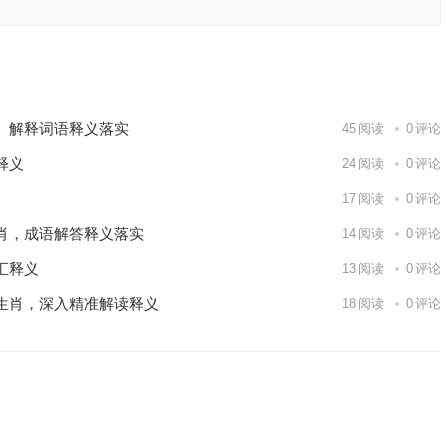
肖，成语
肖，解析
下一篇
、解释词语释义落实
45
阅读
0
评论
释义
24
阅读
0
评论
17
阅读
0
评论
肖，成语解答释义落实
14
阅读
0
评论
汇释义
13
阅读
0
评论
生肖，深入精准解读释义
18
阅读
0
评论