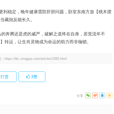
晚婚更利稳定，晚年健康需防肝胆问题，卧室东南方放【桃木摆
适当藏拙反能长久。
马的奔腾还是虎的威严，破解之道终在自身，若觉流年不
件】转运，让生肖灵物成为命运的助力而非枷锁。
处：
https://ibc.zmqgsp.com/articles/2365.html
打赏
3
赞