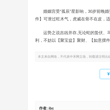
婚姻宫受“孤辰”星影响，30岁前
件】可泄过旺木气，虎威在骨不在皮，
运势之说吉凶并存,无论蛇的蛰伏、
利，不妨以【聚宝盆】聚财、【如意摆
本文来自网络，不代表中禾网立场，转载请注明出
作者:
ibc