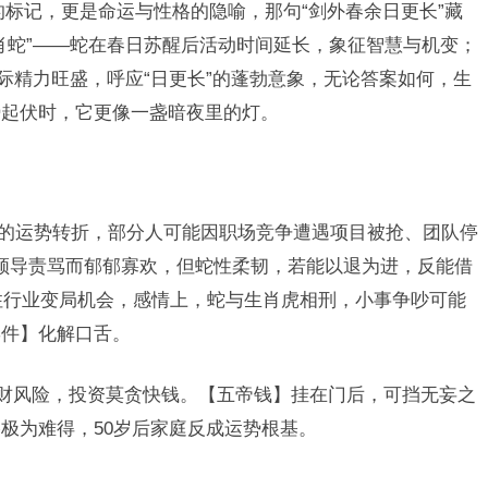
的标记，更是命运与性格的隐喻，那句“剑外春余日更长”藏
肖蛇”——蛇在春日苏醒后活动时间延长，象征智慧与机变；
际精力旺盛，呼应“日更长”的蓬勃意象，无论答案如何，生
势起伏时，它更像一盏暗夜里的灯。
冲”的运势转折，部分人可能因职场竞争遭遇项目被抢、团队停
易被领导责骂而郁郁寡欢，但蛇性柔韧，若能以退为进，反能借
抓住行业变局机会，感情上，蛇与生肖虎相刑，小事争吵可能
摆件】化解口舌。
破财风险，投资莫贪快钱。【五帝钱】挂在门后，可挡无妄之
极为难得，50岁后家庭反成运势根基。