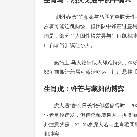
生肖马：烈火烹油中的平衡术
“剑外春余”的意象与马匹的奔腾天性不
岁者可能连跳两级，但团队中锋芒过盛
的是，部分马人因性格差异与生肖鼠相冲
山石敢当】镇住小人。
感情上,马人热情似火却难持久，4
68岁前搬迁新居可激活财运，门厅悬挂
生肖虎：锋芒与藏拙的博弈
虎人遇“春余日长”恰似猛兽得时，2
业者灵感迸发，但传统领域易因固执遭
外注意的是，25-45岁虎人若与生肖
和冲突。