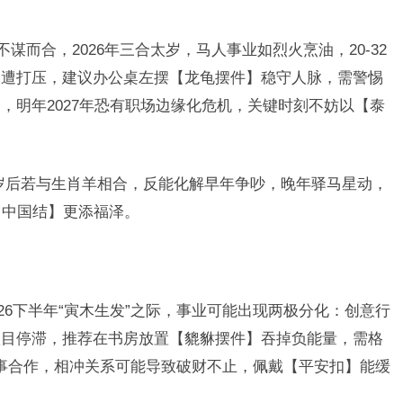
谋而合，2026年三合太岁，马人事业如烈火烹油，20-32
易遭打压，建议办公桌左摆【龙龟摆件】稳守人脉，需警惕
，明年2027年恐有职场边缘化危机，关键时刻不妨以【泰
0岁后若与生肖羊相合，反能化解早年争吵，晚年驿马星动，
【中国结】更添福泽。
026下半年“寅木生发”之际，事业可能出现两极分化：创意行
项目停滞，推荐在书房放置【貔貅摆件】吞掉负能量，需格
猴同事合作，相冲关系可能导致破财不止，佩戴【平安扣】能缓