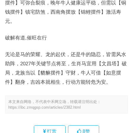
摆件】可弥合裂痕，晚年牛人健康运平稳，但需以【铜
钱摆件】镇宅防煞，西南角摆放【锦鲤摆件】激活寿
元。
破解有道,催旺在行
无论是马的荣耀、龙的起伏，还是牛的隐忍，皆需风水
助阵，2027年关键节点将至，生肖马宜用【文昌塔】破
局，龙族当以【貔貅摆件】守财，牛人可借【如意摆
件】翻身，吉凶本就相生，行动方能转危为安。
本文来自网络，不代表中禾网立场，转载请注明出处：
https://ibc.zmqgsp.com/articles/2382.html
打赏
8
赞