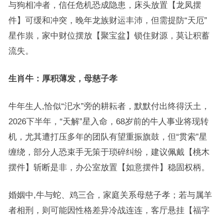
与狗相冲者，信任危机恐成隐患，床头放置【龙凤摆
件】可缓和冲突，晚年龙族财运丰沛，但需提防“天厄”
星作祟，家中财位摆放【聚宝盆】锁住财源，莫让积蓄
流失。
生肖牛：厚积薄发，母慈子孝
牛年生人,恰似“汜水”旁的耕耘者，默默付出终得沃土，
2026下半年，“天解”星入命，68岁前的牛人事业将现转
机，尤其遭打压多年的团队有望重振旗鼓，但“贯索”星
缠绕，部分人恐束手无策于琐碎纠纷，建议佩戴【桃木
摆件】斩断是非，办公室放置【如意摆件】稳固权柄。
婚姻中,牛与蛇、鸡三合，家庭关系母慈子孝；若与属羊
者相刑，则可能因性格差异冷战连连，客厅悬挂【福字