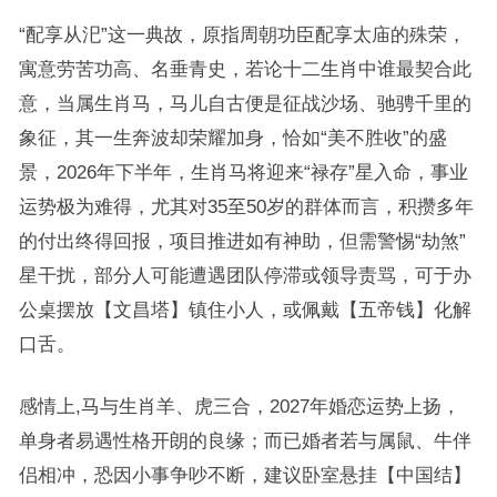
“配享从汜”这一典故，原指周朝功臣配享太庙的殊荣，
寓意劳苦功高、名垂青史，若论十二生肖中谁最契合此
意，当属生肖马，马儿自古便是征战沙场、驰骋千里的
象征，其一生奔波却荣耀加身，恰如“美不胜收”的盛
景，2026年下半年，生肖马将迎来“禄存”星入命，事业
运势极为难得，尤其对35至50岁的群体而言，积攒多年
的付出终得回报，项目推进如有神助，但需警惕“劫煞”
星干扰，部分人可能遭遇团队停滞或领导责骂，可于办
公桌摆放【文昌塔】镇住小人，或佩戴【五帝钱】化解
口舌。
感情上,马与生肖羊、虎三合，2027年婚恋运势上扬，
单身者易遇性格开朗的良缘；而已婚者若与属鼠、牛伴
侣相冲，恐因小事争吵不断，建议卧室悬挂【中国结】