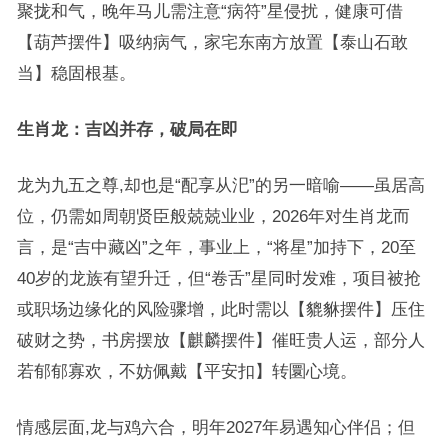
聚拢和气，晚年马儿需注意“病符”星侵扰，健康可借
【葫芦摆件】吸纳病气，家宅东南方放置【泰山石敢
当】稳固根基。
生肖龙：吉凶并存，破局在即
龙为九五之尊,却也是“配享从汜”的另一暗喻——虽居高
位，仍需如周朝贤臣般兢兢业业，2026年对生肖龙而
言，是“吉中藏凶”之年，事业上，“将星”加持下，20至
40岁的龙族有望升迁，但“卷舌”星同时发难，项目被抢
或职场边缘化的风险骤增，此时需以【貔貅摆件】压住
破财之势，书房摆放【麒麟摆件】催旺贵人运，部分人
若郁郁寡欢，不妨佩戴【平安扣】转圜心境。
情感层面,龙与鸡六合，明年2027年易遇知心伴侣；但