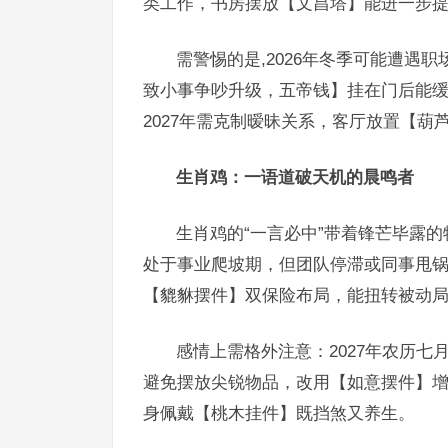
类工作，书房摆放【文昌塔】能进一步
需警惕的是,2026年冬季可能遭遇
致小事争吵升级，五帝钱】挂在门后能
2027年需克制暧昧关系，客厅放置【葫
生肖鸡：一语道破天机的晨鸣者
生肖鸡的“一言必中”带着锋芒毕露的
处于事业爬坡期，但团队停滞或同事甩
【貔貅摆件】双保险布局，能扭转被动
感情上需格外注意：2027年农历
避免摆放尖锐物品，改用【如意摆件】增
身佩戴【桃木挂件】既挡煞又养生。