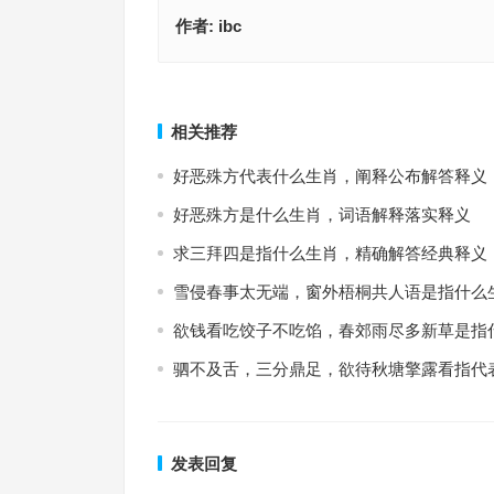
作者:
ibc
弓折刀尽指代表是什么生肖；解释释义落实词语
弓折刀尽是指什么生肖，词汇释义
上一篇
相关推荐
好恶殊方代表什么生肖，阐释公布解答释义
好恶殊方是什么生肖，词语解释落实释义
求三拜四是指什么生肖，精确解答经典释义
雪侵春事太无端，窗外梧桐共人语是指什么
欲钱看吃饺子不吃馅，春郊雨尽多新草是指
驷不及舌，三分鼎足，欲待秋塘擎露看指代
发表回复