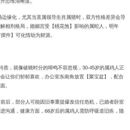
提升思维清晰度。
职场边缘化，尤其当直属领导生肖属猪时，双方性格差异会导
缓解相刑格局，婚姻宫受【桃花煞】影响的属蛇人，明年
芦摆件】可化情劫为财源。
特质，就像破晓时分的啼鸣不容忽视，30-45岁的属鸡人正
锅会让你们郁郁寡欢，办公室东南角放置【聚宝盆】，配合
局面。
七月前后，部分人可能因旧事重提爆发信任危机，已婚者卧室
进沟通，健康方面，68岁后的属鸡人需防呼吸道旧疾，随