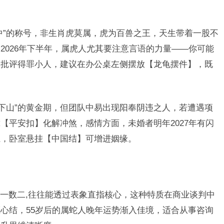
中”的称号，非生肖虎莫属，虎为百兽之王，天生带着一股不
2026年下半年，属虎人尤其要注意言语的力量——你可能
率批评得罪小人，建议在办公桌左侧摆放【龙龟摆件】，既
虎下山”的黄金期，但团队中易出现阳奉阴违之人，若遭遇项
【平安扣】化解冲煞，感情方面，未婚者明年2027年有闪
系，卧室悬挂【中国结】可增进姻缘。
一数二,往往能透过表象直指核心，这种特质在商业谈判中
心结，55岁后的属蛇人晚年运势渐入佳境，适合从事咨询