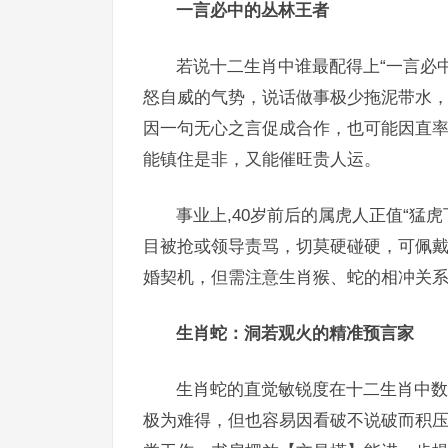
一言必中的丛林王者
若说十二生肖中谁最配得上“一言必
怒自威的气势，说话做事极少拖泥带水，
因一句无心之言促成合作，也可能因直
能镇住是非，又能催旺贵人运。
事业上,40岁前后的属虎人正值“猛
目被抢或领导责骂，切莫硬碰硬，可佩戴
婚契机，但需注意生肖猴、蛇的相冲关
生肖蛇：洞若观火的精准预言家
生肖蛇的直觉敏锐度在十二生肖中数
极为难得，但也容易因看破不说破而积压