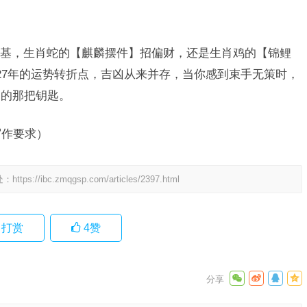
基，生肖蛇的【麒麟摆件】招偏财，还是生肖鸡的【锦鲤
2027年的运势转折点，吉凶从来并存，当你感到束手无策时，
局的那把钥匙。
写作要求）
处：
https://ibc.zmqgsp.com/articles/2397.html
打赏
4
赞