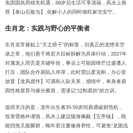
免因固执而错失机遇，68岁后生活可享清福，风水上推
荐【泰山石敢当】,化解小人的同时催旺家宅安宁。
生肖龙：实践与野心的平衡者
生肖龙常被贴上“天之骄子”的标签，但真正的龙绝非空
谈之辈，他们善于将宏大目标拆解为具体行动，2027年
对属龙人而言是关键年份，事业上可能因锋芒过盛遭人
打压，团队合作易陷入停滞，此时需以柔克刚，办公室
放置【龙凤摆件】可调和人际关系，感情中，单身者易
因性格差异与缘分擦肩，需谨记“过刚易折”的古训。
值得关注的是，龙年出生者35-50岁间易遇破财危机，
投资需格外谨慎，风水上建议随身佩戴【五帝钱】，既
能挡煞又能聚财，晚年若注重修身养性，可避免“龙困浅