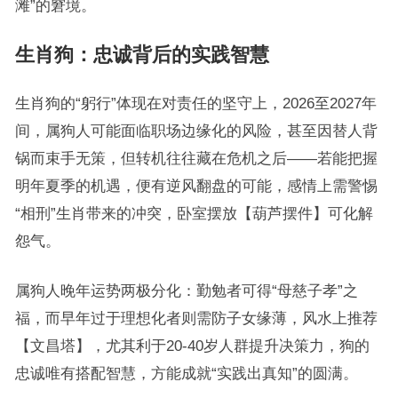
滩”的窘境。
生肖狗：忠诚背后的实践智慧
生肖狗的“躬行”体现在对责任的坚守上，2026至2027年
间，属狗人可能面临职场边缘化的风险，甚至因替人背
锅而束手无策，但转机往往藏在危机之后——若能把握
明年夏季的机遇，便有逆风翻盘的可能，感情上需警惕
“相刑”生肖带来的冲突，卧室摆放【葫芦摆件】可化解
怨气。
属狗人晚年运势两极分化：勤勉者可得“母慈子孝”之
福，而早年过于理想化者则需防子女缘薄，风水上推荐
【文昌塔】，尤其利于20-40岁人群提升决策力，狗的
忠诚唯有搭配智慧，方能成就“实践出真知”的圆满。