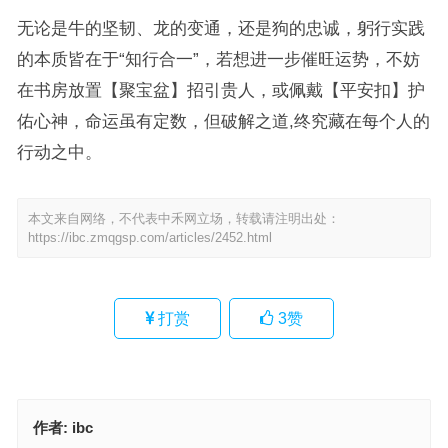
无论是牛的坚韧、龙的变通，还是狗的忠诚，躬行实践
的本质皆在于“知行合一”，若想进一步催旺运势，不妨
在书房放置【聚宝盆】招引贵人，或佩戴【平安扣】护
佑心神，命运虽有定数，但破解之道,终究藏在每个人的
行动之中。
本文来自网络，不代表中禾网立场，转载请注明出处：
https://ibc.zmqgsp.com/articles/2452.html
打赏
3
赞
作者:
ibc