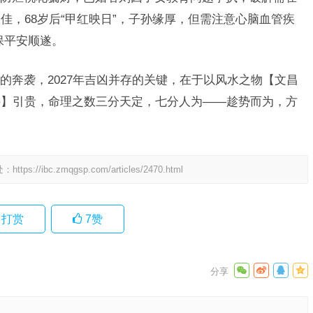
佳，68岁后“甲红映日”，子孙缘厚，但需注意心脑血管疾
保平安顺遂。
的奔袭，2027年吉凶并存的关键，在于以风水之物【文昌
件】引贵，命理之数三分天定，七分人为——趁势而为，方
处：
https://ibc.zmqgsp.com/articles/2470.html
打赏
7
赞