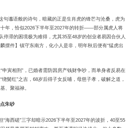
”这句谶语般的诗句，暗藏的正是生肖虎的锋芒与沧桑，虎为
年，恰似2026下半年至2027年的转折——部分属虎人将
队停滞的困境极为难得，尤其35至48岁的创业者易因合伙人
麟摆件】镇守东南方，化小人是非，明年秋后便有“猛虎出
逢“申寅相刑”，已婚者需防因房产钱财争吵，而单身者反易在
“绕鬓红”之吉，68岁后得子女反哺，母慈子孝，破解之道，
根基、聚福禄。
点朱砂
海西磋”三字却暗示2026下半年至2027年的波折，40至55