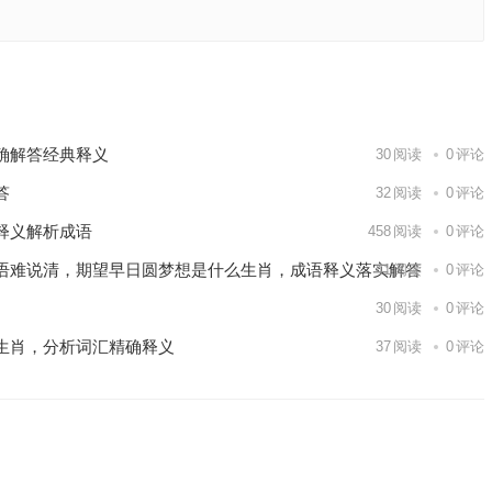
阐释公布
答释义
下一篇
确解答经典释义
30
阅读
0
评论
答
32
阅读
0
评论
释义解析成语
458
阅读
0
评论
语难说清，期望早日圆梦想是什么生肖，成语释义落实解答
41
阅读
0
评论
30
阅读
0
评论
生肖，分析词汇精确释义
37
阅读
0
评论