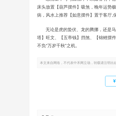
床头放置【葫芦摆件】吸煞，晚年运势极
病，风水上推荐【如意摆件】置于客厅,
无论是虎的蛰伏、龙的腾挪，还是马
塔】旺文、【五帝钱】挡煞、【锦鲤摆
不负“万岁千秋”之机。
本文来自网络，不代表中禾网立场，转载请注明出