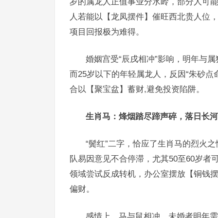
岁的属龙人正值事业分水岭，部分人可
人若能以【龙凤摆件】催旺西北贵人位，
项目回报极为难得。
婚姻宫受“辰戌相冲”影响，明年与
而25岁以下的年轻属龙人，反因“朱砂点
合以【聚宝盆】蓄财,避免投资陷阱。
生肖马：烽烟踏尽蹄声碎，落日长河
“鬓红”二字，恰应了生肖马的烈火之
队易因意见不合停滞，尤其50至60岁者
领域尝试反成转机，办公室摆放【铜钱摆
偏财。
感情上，马与鼠相冲，未婚者明年需