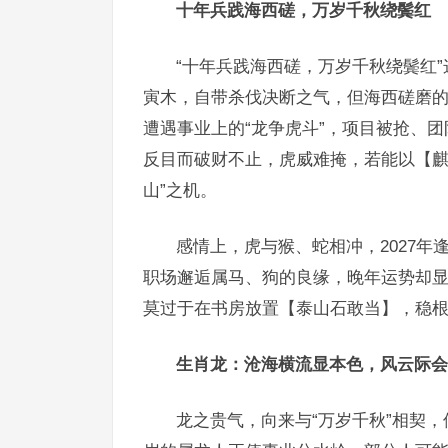
十年兵践海西磋，万岁千秋绕鬓红
“十年兵践海西磋，万岁千秋绕鬓红
寅木，自带杀伐决断之气，但海西磋磨的十
遭遇事业上的“龙争虎斗”，项目被抢、团
反目而破财不止，虎威难掩，若能以【麒
山”之机。
感情上，虎与猴、蛇相冲，2027年
职场邂逅属马、狗的良缘，晚年运势却显
莫过于在书房放置【泰山石敢当】，稳
生肖龙：沧海横流显本色，风云际会
龙之贵气，向来与“万岁千秋”相契，但“