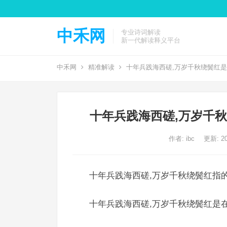
中禾网
专业诗词解读
新一代解读释义平台
中禾网
精准解读
十年兵践海西磋,万岁千秋绕鬓红
十年兵践海西磋,万岁千
作者:
ibc
更新: 20
十年兵践海西磋,万岁千秋绕鬓红指的
十年兵践海西磋,万岁千秋绕鬓红是