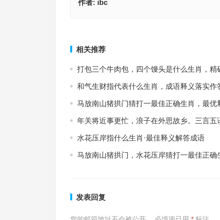
作者:
ibc
游地下游击队（三五一群）猜打一最佳正确生肖，
万岁千秋绕鬓红猜打一最佳正确生肖，最佳成语作
解答释义
上一篇
相关推荐
打包三个牛肉包，四个馒头是什么生肖，精
和气生财指代表什么生肖，成语释义落实作
马放南山猪拱门猜打一最佳正确生肖，最优
年关将近事更忙，浪子在外思故乡。三言五
水花压岸指什么生肖·最佳释义解答成语
马放南山猪拱门，水花压岸猜打一最佳正确
发表回复
您的邮箱地址不会被公开。
必填项已用
*
标注