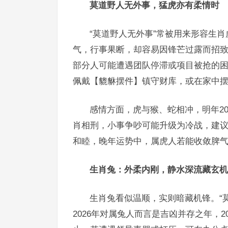
莫道野人无外事，猛虎亦有柔情时
“莫道野人无外事”常被用来形容生
气，行事果断，却容易因锋芒过露而招致
部分人可能遭遇团队停滞或项目被抢的困
佩戴【貔貅摆件】镇守财库，或在家中摆
感情方面，虎与猴、蛇相冲，明年2
肖相刑，小事争吵可能升级为冷战，建
和睦，晚年运势中，属虎人若能收敛脾气
生肖兔：外柔内刚，静水深流藏玄机
生肖兔看似温顺，实则暗藏机锋。“
2026年对属兔人而言是吉凶并存之年，