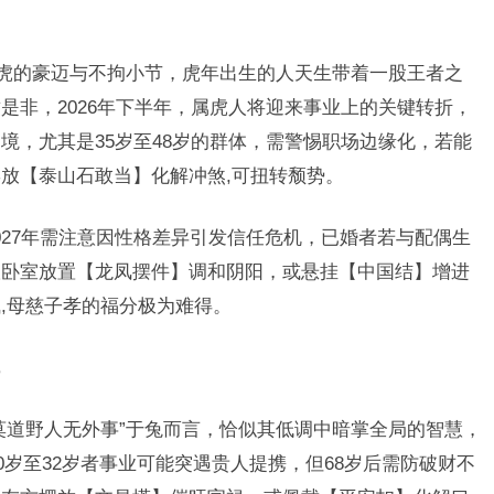
肖虎的豪迈与不拘小节，虎年出生的人天生带着一股王者之
是非，2026年下半年，属虎人将迎来事业上的关键转折，
境，尤其是35岁至48岁的群体，需警惕职场边缘化，若能
放【泰山石敢当】化解冲煞,可扭转颓势。
027年需注意因性格差异引发信任危机，已婚者若与配偶生
议卧室放置【龙凤摆件】调和阴阳，或悬挂【中国结】增进
,母慈子孝的福分极为难得。
莫道野人无外事”于兔而言，恰似其低调中暗掌全局的智慧，
20岁至32岁者事业可能突遇贵人提携，但68岁后需防破财不