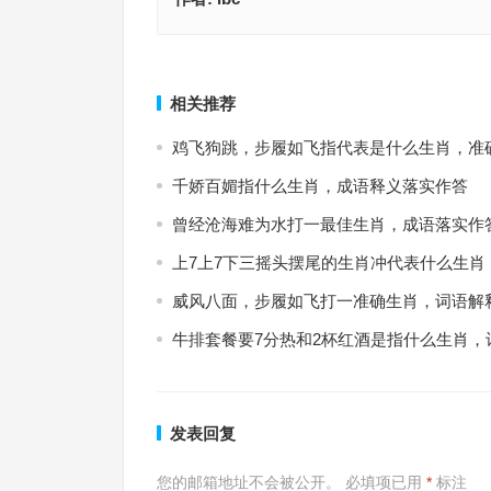
鬼鬼祟祟，躬行实践，十年兵践海西磋指代表是什
牧猪奴戏是指什么生肖，阐释释义落实词汇
精确解答经典释义
上一篇
相关推荐
鸡飞狗跳，步履如飞指代表是什么生肖，准
千娇百媚指什么生肖，成语释义落实作答
曾经沧海难为水打一最佳生肖，成语落实作
上7上7下三摇头摆尾的生肖冲代表什么生肖
威风八面，步履如飞打一准确生肖，词语解
牛排套餐要7分热和2杯红酒是指什么生肖，
发表回复
您的邮箱地址不会被公开。
必填项已用
*
标注