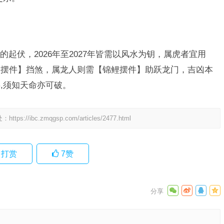
起伏，2026年至2027年皆需以风水为钥，属虎者宜用
木摆件】挡煞，属龙人则需【锦鲤摆件】助跃龙门，吉凶本
,须知天命亦可破。
处：
https://ibc.zmqgsp.com/articles/2477.html
打赏
7
赞