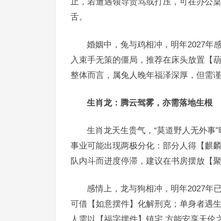
止，若遭遇领导责骂或打压，可在办公
舌。
婚姻中，兔与鸡相冲，明年2027
入束手无策的僵局，推荐在床头放置【
整体而言，属兔人晚年福泽深厚，但需谨
生肖龙：腾云驾雾，亦需落地生根
生肖龙天生贵气，“莫道野人无外事”
事业可能出现两极分化：部分人得【麒麟
队内斗而进度停滞，建议在书房摆放【
感情上，龙与狗相冲，明年2027
可借【如意摆件】化解刑克；单身者遇
人需以【福字摆件】镇宅,方能安享天伦