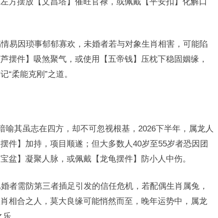
桌左方摆放【文昌塔】催旺官禄，或佩戴【平安扣】化解口
年感情易因琐事郁郁寡欢，未婚者若与对象生肖相害，可能陷
葫芦摆件】吸煞聚气，或使用【五帝钱】压枕下稳固姻缘，
记“柔能克刚”之道。
暗喻其虽志在四方，却不可忽视根基，2026下半年，属龙人
摆件】加持，项目顺遂；但大多数人40岁至55岁者恐因团
聚宝盆】凝聚人脉，或佩戴【龙龟摆件】防小人中伤。
年已婚者需防第三者插足引发的信任危机，若配偶生肖属兔，
生肖相合之人，莫大良缘可能悄然而至，晚年运势中，属龙
之乐。