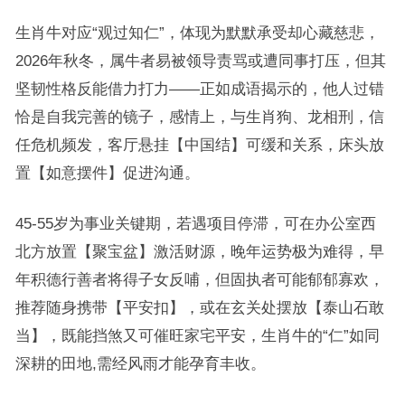
生肖牛对应“观过知仁”，体现为默默承受却心藏慈悲，
2026年秋冬，属牛者易被领导责骂或遭同事打压，但其
坚韧性格反能借力打力——正如成语揭示的，他人过错
恰是自我完善的镜子，感情上，与生肖狗、龙相刑，信
任危机频发，客厅悬挂【中国结】可缓和关系，床头放
置【如意摆件】促进沟通。
45-55岁为事业关键期，若遇项目停滞，可在办公室西
北方放置【聚宝盆】激活财源，晚年运势极为难得，早
年积德行善者将得子女反哺，但固执者可能郁郁寡欢，
推荐随身携带【平安扣】，或在玄关处摆放【泰山石敢
当】，既能挡煞又可催旺家宅平安，生肖牛的“仁”如同
深耕的田地,需经风雨才能孕育丰收。