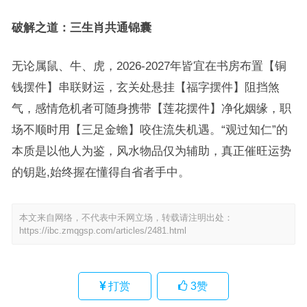
破解之道：三生肖共通锦囊
无论属鼠、牛、虎，2026-2027年皆宜在书房布置【铜
钱摆件】串联财运，玄关处悬挂【福字摆件】阻挡煞
气，感情危机者可随身携带【莲花摆件】净化姻缘，职
场不顺时用【三足金蟾】咬住流失机遇。“观过知仁”的
本质是以他人为鉴，风水物品仅为辅助，真正催旺运势
的钥匙,始终握在懂得自省者手中。
本文来自网络，不代表中禾网立场，转载请注明出处：
https://ibc.zmqgsp.com/articles/2481.html
打赏
3
赞