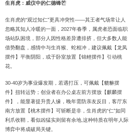
生肖虎：威仪中的仁德锋芒
生肖虎的“观过知仁”更具冲突性——其王者气场常让人
忽略其知人冷暖的一面，2027年春季，属虎者恐面临职
场站队困境，部分人因性格差异遭排挤，但大多数人能
借势翻盘，感情中与生肖猴、蛇相冲，建议佩戴【龙凤
摆件】平衡阴阳，或于卧室放置【锦鲤摆件】引动桃
花。
30-40岁为事业爆发期，若遇打压，可佩戴【貔貅摆
件】扭转运势；创业者在办公桌左前方摆放【麒麟摆
件】，能显著提升贵人缘，晚年需防亲友反目，客厅东
南方放置【桃木摆件】可斩断是非，生肖虎的“仁”如同
利爪收鞘，看似凶猛实则留有余地,这种特质在明年人际
博弈中将成破局关键。