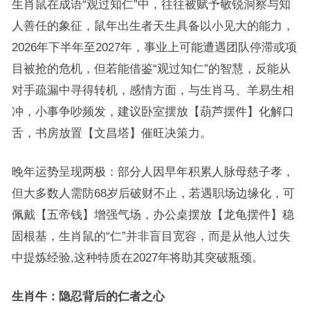
生肖鼠在成语“观过知仁”中，往往被赋予敏锐洞察与知
人善任的象征，鼠年出生者天生具备以小见大的能力，
2026年下半年至2027年，事业上可能遭遇团队停滞或项
目被抢的危机，但若能借鉴“观过知仁”的智慧，反能从
对手疏漏中寻得转机，感情方面，与生肖马、羊易生相
冲，小事争吵频发，建议卧室摆放【葫芦摆件】化解口
舌，书房放置【文昌塔】催旺决策力。
晚年运势呈现两极：部分人因早年积累人脉母慈子孝，
但大多数人需防68岁后破财不止，若遇职场边缘化，可
佩戴【五帝钱】增强气场，办公桌摆放【龙龟摆件】稳
固根基，生肖鼠的“仁”并非盲目宽容，而是从他人过失
中提炼经验,这种特质在2027年将助其突破瓶颈。
生肖牛：隐忍背后的仁者之心