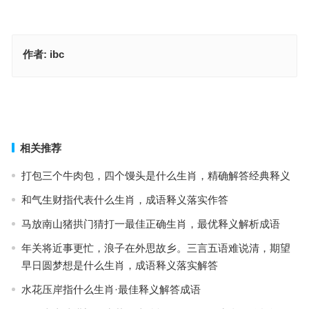
作者:
ibc
绠短汲深指是什么生肖，成语释义落实作答
观过知仁指是什么生肖，成语解析重点答案
上一篇
下一篇
相关推荐
打包三个牛肉包，四个馒头是什么生肖，精确解答经典释义
和气生财指代表什么生肖，成语释义落实作答
马放南山猪拱门猜打一最佳正确生肖，最优释义解析成语
年关将近事更忙，浪子在外思故乡。三言五语难说清，期望
早日圆梦想是什么生肖，成语释义落实解答
水花压岸指什么生肖·最佳释义解答成语