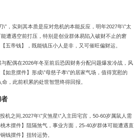
\”，实则其本质是应对危机的本能反应，明年2027年\”太
业上可能遭遇空前打压，特别是创业群体易陷入破财不止的窘
合【五帝钱】，既能镇压小人是非，又可催旺偏财运。
婚猴与配偶在2026年冬至前后恐因财务分配问题爆发冷战，风
如意摆件】形成\”母慈子孝\”的居家气场，值得宽慰的
\”入命，此前积累的处世智慧终得回报。
糊者
间,2027年\”灾煞星\”入主田宅宫，50-60岁属鼠人需
桃木摆件】阻隔煞气，事业方面，25-40岁群体可能遭遇直
【铜钱摆件】扭转运势。