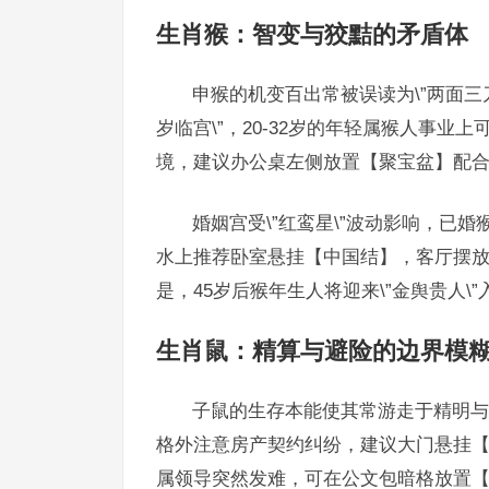
生肖猴：智变与狡黠的矛盾体
申猴的机变百出常被误读为\”两面三刀
岁临宫\”，20-32岁的年轻属猴人事
境，建议办公桌左侧放置【聚宝盆】配
婚姻宫受\”红鸾星\”波动影响，已
水上推荐卧室悬挂【中国结】，客厅摆放【
是，45岁后猴年生人将迎来\”金舆贵人
生肖鼠：精算与避险的边界模
子鼠的生存本能使其常游走于精明与投机之
格外注意房产契约纠纷，建议大门悬挂【
属领导突然发难，可在公文包暗格放置