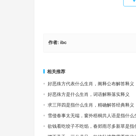
作者:
ibc
两面三刀指代表是什么生肖·最佳释义解答成语
绠短汲深指是代表什么生肖，最优释义
上一篇
相关推荐
好恶殊方代表什么生肖，阐释公布解答释义
好恶殊方是什么生肖，词语解释落实释义
求三拜四是指什么生肖，精确解答经典释义
雪侵春事太无端，窗外梧桐共人语是指什么
欲钱看吃饺子不吃馅，春郊雨尽多新草是指