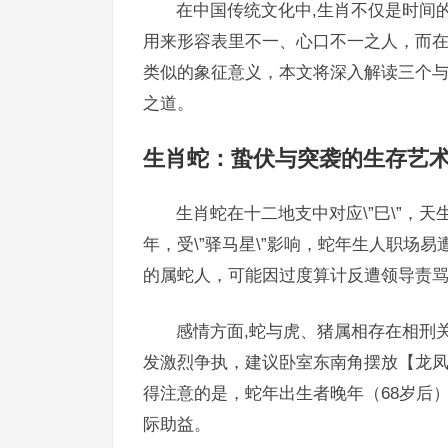
在中国传统文化中,生肖不仅是时间的
用来形容表里不一、心口不一之人，而
类似的象征意义，本文将深入解读三个与\
之道。
生肖蛇：蛰伏与突袭的生存艺
生肖蛇在十二地支中对应\”巳\”，天
年，受\”驿马星\”影响，蛇年生人职场
的属蛇人，可能因过度算计反遭领导责骂，
感情方面,蛇与虎、猪属相存在相刑关
发激烈争执，建议卧室东南角摆放【龙
得注意的是，蛇年出生者晚年（68岁后）
际助益。