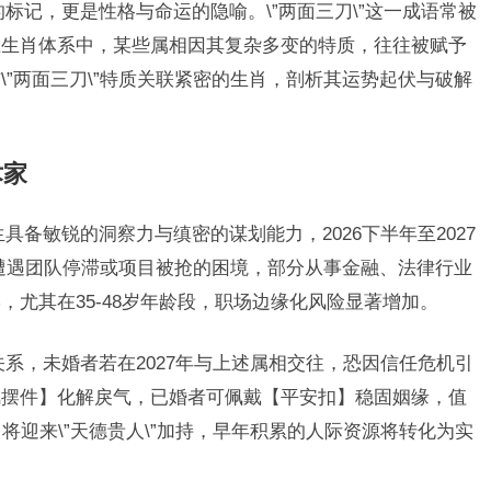
标记，更是性格与命运的隐喻。\”两面三刀\”这一成语常被
在生肖体系中，某些属相因其复杂多变的特质，往往被赋予
”两面三刀\”特质关联紧密的生肖，剖析其运势起伏与破解
术家
生具备敏锐的洞察力与缜密的谋划能力，2026下半年至2027
易遭遇团队停滞或项目被抢的困境，部分从事金融、法律行业
尤其在35-48岁年龄段，职场边缘化风险显著增加。
系，未婚者若在2027年与上述属相交往，恐因信任危机引
凤摆件】化解戾气，已婚者可佩戴【平安扣】稳固姻缘，值
将迎来\”天德贵人\”加持，早年积累的人际资源将转化为实