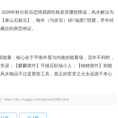
2026年秋分前后恋情易因性格差异骤然降温，风水解法为
泰山石敢当】，晚年（70岁后）得\”福星\”照耀，早年经
中藏吉的典型例证。
的负面能量，核心在于平衡外显与内敛的能量场，流年不利时，
策失误；【麒麟摆件】可镇压职场小人；【锦鲤摆件】则能
，风水物品不过是塑形工具，真正的窑变之火永远源于本心
处：
https://ibc.zmqgsp.com/articles/2485.html