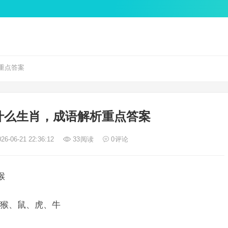
重点答案
什么生肖，成语解析重点答案
26-06-21 22:36:12
33
阅读
0
评论
猴
猴、鼠、虎、牛