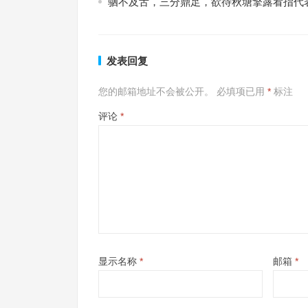
驷不及舌，三分鼎足，欲待秋塘擎露看指代
发表回复
您的邮箱地址不会被公开。
必填项已用
*
标注
评论
*
显示名称
*
邮箱
*