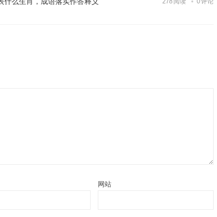
表什么生肖，成语落实作答释义
278
阅读
0
评论
网站