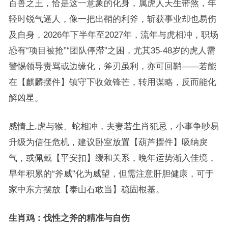
百兽之王，恰是这一意象的化身，属虎人天生带煞，年
轻时锐气逼人，像一把出鞘的利斧，斩获事业却也易伤
及自身，2026年下半年至2027年，流年与虎相冲，职场
恐有“项目被抢”“团队停滞”之困，尤其35-48岁的虎人需
警惕领导责骂或边缘化，斧刃虽利，亦可回鞘——若能
在【麒麟摆件】镇守下收敛锋芒，转用谋略，反而能化
解凶星。
感情上,虎与猴、蛇相冲，夫妻若生肖犯忌，小事争吵易
升级为信任危机，建议卧室放置【葫芦摆件】吸纳戾
气，或佩戴【平安扣】缓和关系，晚年运势渐入佳境，
早年积累的“斧威”化为威望，但需注意肝胆健康，可于
家中东方摆放【泰山石敢当】稳固根基。
生肖鸡：伐性之斧的精准与自伤