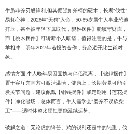
牛虽非斧刃般锋利,但其倔强如斧柄的硬木，长期“伐性”
易耗心神，2026年“天狗”入命，50-65岁属牛人事业恐遭
打压，甚至被年轻下属取代，貔貅摆件】能镇守财库，
而【桃木摆件】可斩断小人暗箭，值得注意的是，牛与
羊相冲，明年2027年若投资合作，务必避开此生肖对
象。
感情方面,牛人晚年易因固执与伴侣疏离，【锦鲤摆件】
置于客厅东南方可激活温情，健康上，长期劳累可能引
发关节问题，建议佩戴【铜钱摆件】或定期用【莲花摆
件】净化磁场，总体而言，牛人需学会“磨斧不误砍柴
工”——适时休整比硬扛更能延续运势。
破解之道：无论虎的锋芒、鸡的锐利还是牛的钝重，伐