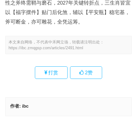
性之斧终需鞘与磨石，2027年关键转折点，三生肖皆宜
以【福字摆件】贴门后化煞，辅以【平安瓶】稳宅基，
斧可断金，亦可雕花，全凭运筹。
本文来自网络，不代表中禾网立场，转载请注明出处：
https://ibc.zmqgsp.com/articles/2491.html
打赏
2
赞
作者:
ibc
伐性之斧是指什么生肖，最优释义成语解析
绠短汲深指代表是什么生肖；解释释义落实词语
上一篇
下一篇