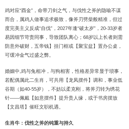
鸡对应“酉金”，命带刀剑之气，与伐性之斧的隐喻不谋
而合，属鸡人做事追求极致，像斧刃劈柴般精准，但过
度完美主义反成“自伐”，2027年逢“破太岁”，20-33岁者
易因细节苛责同事，导致团队离心；68岁以上长者则需
防意外破财，五帝钱】挂门框或【聚宝盆】置办公桌，
可缓冲金气过盛之弊。
婚姻中,鸡与兔相冲，与狗相害，性格差异常显于琐事，
若配偶属此二生肖，可共用【龙凤摆件】调和，事业低
谷期（如40-55岁），不妨以柔克刚，将斧刃转为绣花
针——佩戴【如意摆件】提升贵人缘，或于书房摆放
【文昌塔】催旺文职机遇。
生肖牛：伐性之斧的钝重与持久