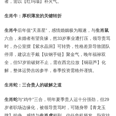
者，需以【红玛瑙】补火气。
生肖牛：厚积薄发的关键转折
生肖牛
后年值“天喜星”，感情婚姻极为顺遂，与
生肖鼠
六合，未婚者有望良缘，然33岁事业遭打压，领导责骂
时，办公室摆【紫水晶洞】可转势，性格差异导致团队
停滞，建议左手戴【钛钢手链】聚金气，晚年福禄双
全，但57岁前破财不止，需在西北位放【铜葫芦】化
解，整体运势吉凶参半，春季投资需格外谨慎。
生肖蛇：三合贵人的破解之道
生肖蛇
与“鸡牛”三合，明年夏季贵人运十分强劲，但29
岁者职场边缘化，被领导责骂时，可随身带【青龙玉
牌】护身，感情与
生肖虎
相刑，信任危机频发，卧室挂