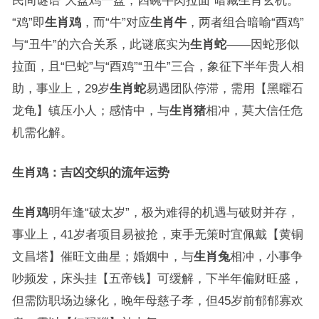
民间谜语“大盘鸡一盘，四碗牛肉拉面”暗藏生肖玄机。
“鸡”即
生肖鸡
，而“牛”对应
生肖牛
，两者组合暗喻“酉鸡”
与“丑牛”的六合关系，此谜底实为
生肖蛇
——因蛇形似
拉面，且“巳蛇”与“酉鸡”“丑牛”三合，象征下半年贵人相
助，事业上，29岁
生肖蛇
易遇团队停滞，需用【黑曜石
龙龟】镇压小人；感情中，与
生肖猪
相冲，莫大信任危
机需化解。
生肖鸡：吉凶交织的流年运势
生肖鸡
明年逢“破太岁”，极为难得的机遇与破财并存，
事业上，41岁者项目易被抢，束手无策时宜佩戴【黄铜
文昌塔】催旺文曲星；婚姻中，与
生肖兔
相冲，小事争
吵频发，床头挂【五帝钱】可缓解，下半年偏财旺盛，
但需防职场边缘化，晚年母慈子孝，但45岁前郁郁寡欢