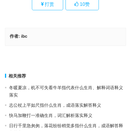
打赏
10
赞
作者:
ibc
秋收冬藏指代表是什么生肖，成语作答释义落实
秋收冬藏代表指什么生肖·最佳释义成语解答
上一篇
下一篇
相关推荐
冬暖夏凉，机不可失看牛羊指代表什么生肖、解释词语释义
落实
志公杖上平如尺指什么生肖，成语落实解答释义
快马加鞭打一准确生肖，词汇解析落实释义
日行千里急匆匆，落花纷纷稍觉多指什么生肖，成语解答释