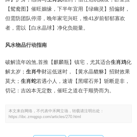
【鸳鸯图】催旺姻缘，下半年宜用【绿幽灵】招偏财，
但需防团队停滞，晚年家宅兴旺，惟41岁前郁郁寡欢
者，需以【白水晶球】净化负能量。
风水物品行动指南
破解流年凶煞,首推【麒麟瓶】镇宅，尤其适合
生肖鸡
化
解太岁；
生肖牛
财运低迷时，【黄水晶貔貅】招财效果
莫大；
生肖蛇
若遇小人，速请【黑曜石斧】斩断是非，
切记：吉凶本无定数，催旺之道在于顺势而为。
本文来自网络，不代表中禾网立场，转载请注明出处：
https://ibc.zmqgsp.com/articles/270.html