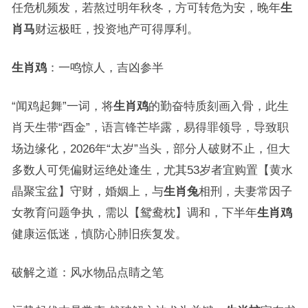
任危机频发，若熬过明年秋冬，方可转危为安，晚年
生
肖马
财运极旺，投资地产可得厚利。
生肖鸡
：一鸣惊人，吉凶参半
“闻鸡起舞”一词，将
生肖鸡
的勤奋特质刻画入骨，此生
肖天生带“酉金”，语言锋芒毕露，易得罪领导，导致职
场边缘化，2026年“太岁”当头，部分人破财不止，但大
多数人可凭偏财运绝处逢生，尤其53岁者宜购置【黄水
晶聚宝盆】守财，婚姻上，与
生肖兔
相刑，夫妻常因子
女教育问题争执，需以【鸳鸯枕】调和，下半年
生肖鸡
健康运低迷，慎防心肺旧疾复发。
破解之道：风水物品点睛之笔