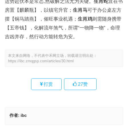
运势起伏本是常态,然破解之法尤为关键。
生肖蛇
宜在书
房置【麒麟瓶】，以镇宅升官；
生肖马
可于办公桌左方
摆【铜马踏燕】，催旺事业机遇；
生肖鸡
则需随身携带
【五帝钱】，化解流年煞气，所谓“一物降一物”，命理
吉凶并存，然行动方能转危为安。
本文来自网络，不代表中禾网立场，转载请注明出处：
https://ibc.zmqgsp.com/articles/30.html
打赏
27
赞
作者:
ibc
丹楹刻桷指代表是什么生肖，词语解释落实释义