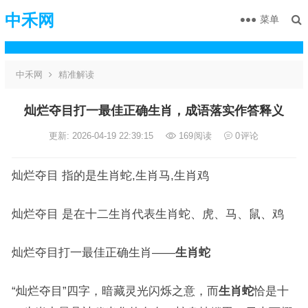
中禾网
菜单
中禾网
精准解读
灿烂夺目打一最佳正确生肖，成语落实作答释义
更新: 2026-04-19 22:39:15
169
阅读
0
评论
灿烂夺目 指的是生肖蛇,生肖马,生肖鸡
灿烂夺目 是在十二生肖代表生肖蛇、虎、马、鼠、鸡
灿烂夺目打一最佳正确生肖——
生肖蛇
“灿烂夺目”四字，暗藏灵光闪烁之意，而
生肖蛇
恰是十