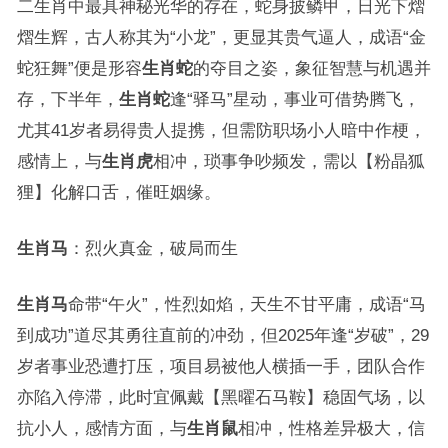
二生肖中最具神秘光华的存在，蛇身披鳞甲，日光下熠
熠生辉，古人称其为“小龙”，更显其贵气逼人，成语“金
蛇狂舞”便是形容
生肖蛇
的夺目之姿，象征智慧与机遇并
存，下半年，
生肖蛇
逢“驿马”星动，事业可借势腾飞，
尤其41岁者易得贵人提携，但需防职场小人暗中作梗，
感情上，与
生肖虎
相冲，琐事争吵频发，需以【粉晶狐
狸】化解口舌，催旺姻缘。
生肖马
：烈火真金，破局而生
生肖马
命带“午火”，性烈如焰，天生不甘平庸，成语“马
到成功”道尽其勇往直前的冲劲，但2025年逢“岁破”，29
岁者事业恐遭打压，项目易被他人横插一手，团队合作
亦陷入停滞，此时宜佩戴【黑曜石马鞍】稳固气场，以
抗小人，感情方面，与
生肖鼠
相冲，性格差异极大，信