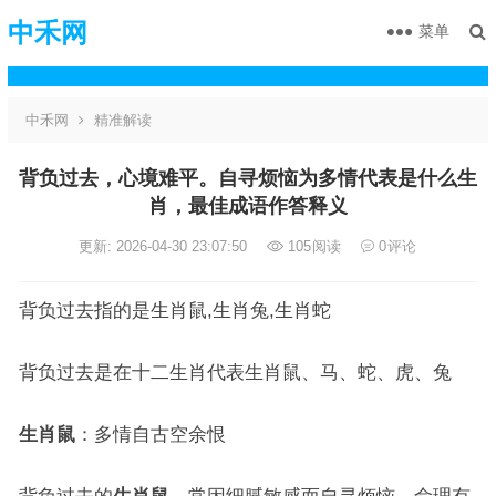
中禾网
菜单
中禾网
精准解读
背负过去，心境难平。自寻烦恼为多情代表是什么生
肖，最佳成语作答释义
更新: 2026-04-30 23:07:50
105
阅读
0
评论
背负过去指的是生肖鼠,生肖兔,生肖蛇
背负过去是在十二生肖代表生肖鼠、马、蛇、虎、兔
生肖鼠
：多情自古空余恨