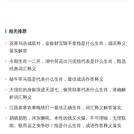
狂奴故态代表是什么生肖，成语落实作答释义
鹏举风云逐后驱代表是什么生肖·最佳释义成语解答
上一篇
下一篇
相关推荐
花香乌语成双对，金银财宝随手拿指是什么生肖，成语释义
落实解答
今期生肖一二开，湖中荷花出污泥指代表是什么生肖，甄选
经典词汇释义
敲牛宰马指是代表什么生肖，最佳成语作答释义
大强壮的身躯浪迹天涯七，偷营劫寨代表什么生肖，准确解
析词汇释义
江国多寒农事晚猜打一最佳正确生肖，词汇释义解答落实
易嗔易怒，河东狮吼。本性凶残又火爆。不可理喻，无理取
闹。敬而远之免争吵！指是什么生肖，成语作答释义落实