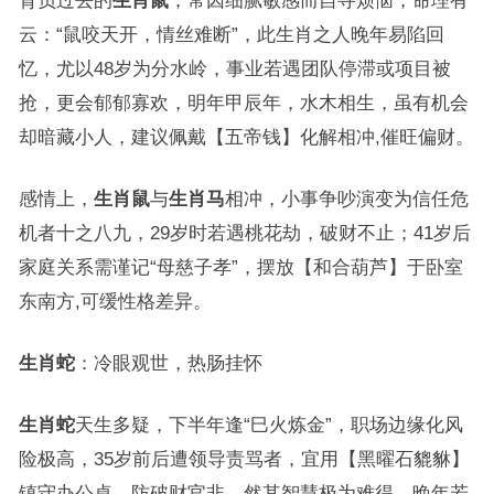
背负过去的
生肖鼠
，常因细腻敏感而自寻烦恼，命理有
云：“鼠咬天开，情丝难断”，此生肖之人晚年易陷回
忆，尤以48岁为分水岭，事业若遇团队停滞或项目被
抢，更会郁郁寡欢，明年甲辰年，水木相生，虽有机会
却暗藏小人，建议佩戴【五帝钱】化解相冲,催旺偏财。
感情上，
生肖鼠
与
生肖马
相冲，小事争吵演变为信任危
机者十之八九，29岁时若遇桃花劫，破财不止；41岁后
家庭关系需谨记“母慈子孝”，摆放【和合葫芦】于卧室
东南方,可缓性格差异。
生肖蛇
：冷眼观世，热肠挂怀
生肖蛇
天生多疑，下半年逢“巳火炼金”，职场边缘化风
险极高，35岁前后遭领导责骂者，宜用【黑曜石貔貅】
镇守办公桌，防破财官非，然其智慧极为难得，晚年若