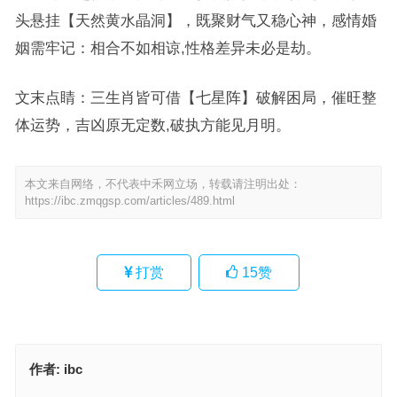
头悬挂【天然黄水晶洞】，既聚财气又稳心神，感情婚
姻需牢记：相合不如相谅,性格差异未必是劫。
文末点睛：三生肖皆可借【七星阵】破解困局，催旺整
体运势，吉凶原无定数,破执方能见月明。
本文来自网络，不代表中禾网立场，转载请注明出处：
https://ibc.zmqgsp.com/articles/489.html
打赏
15
赞
作者:
ibc