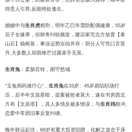
得贵人引荐,反能绝处逢生。
婚姻中与
生肖虎
相刑，明年乙巳年需防配偶健康，55岁
后子女缘厚，但财务纠纷频发，建议家宅北方放置【泰
山石】稳根基，事业运势吉凶并存：部分人可凭口舌晋
升,大多数人却因锋芒过露束手无策。
生肖兔
：柔肠百转，困守愁城
“玉兔捣药难疗心”，
生肖兔
在33岁、45岁易陷职场打
压，后半年文昌星暗，提案被抢者莫大，速在书房西北
方布【文昌塔】，其人多情反被多情误，与
生肖鸡
相冲,
恋爱中常因旧事反复纠缠。
晚年财运起伏，68岁有重大投资陷阱，化解之道在于床