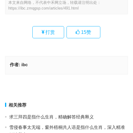
本文来自网络，不代表中禾网立场，转载请注明出处：
https://ibc.zmqgsp.com/articles/491.html
打赏
15
赞
作者:
ibc
鹏举风云逐后驱代表是什么生肖·最佳释义成语解答
今期鸡猴蛇出特，十年花底承潮露指代表什么生肖，成语释义落实作
答
上一篇
下一篇
相关推荐
求三拜四是指什么生肖，精确解答经典释义
雪侵春事太无端，窗外梧桐共人语是指什么生肖，深入精准