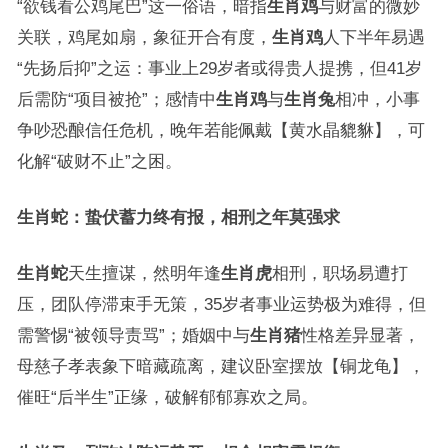
“欲钱看公鸡尾巴”这一俗语，暗指
生肖鸡
与财富的微妙
关联，鸡尾如扇，象征开合有度，
生肖鸡
人下半年易遇
“先扬后抑”之运：事业上29岁者或得贵人提携，但41岁
后需防“项目被抢”；感情中
生肖鸡
与
生肖兔
相冲，小事
争吵恐酿信任危机，晚年若能佩戴【黄水晶貔貅】，可
化解“破财不止”之困。
生肖蛇：蛰伏蓄力终有报，相刑之年莫强求
生肖蛇
天生擅谋，然明年逢
生肖虎
相刑，职场易遭打
压，团队停滞束手无策，35岁者事业运势极为难得，但
需警惕“被领导责骂”；婚姻中与
生肖猪
性格差异显著，
母慈子孝表象下暗藏疏离，建议卧室摆放【铜龙龟】，
催旺“后半生”正缘，破解郁郁寡欢之局。