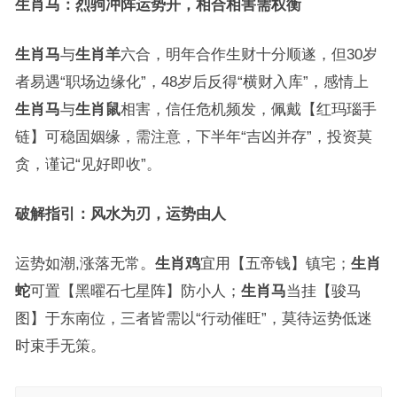
生肖马：烈驹冲阵运势开，相合相害需权衡
生肖马
与
生肖羊
六合，明年合作生财十分顺遂，但30岁
者易遇“职场边缘化”，48岁后反得“横财入库”，感情上
生肖马
与
生肖鼠
相害，信任危机频发，佩戴【红玛瑙手
链】可稳固姻缘，需注意，下半年“吉凶并存”，投资莫
贪，谨记“见好即收”。
破解指引：风水为刃，运势由人
运势如潮,涨落无常。
生肖鸡
宜用【五帝钱】镇宅；
生肖
蛇
可置【黑曜石七星阵】防小人；
生肖马
当挂【骏马
图】于东南位，三者皆需以“行动催旺”，莫待运势低迷
时束手无策。