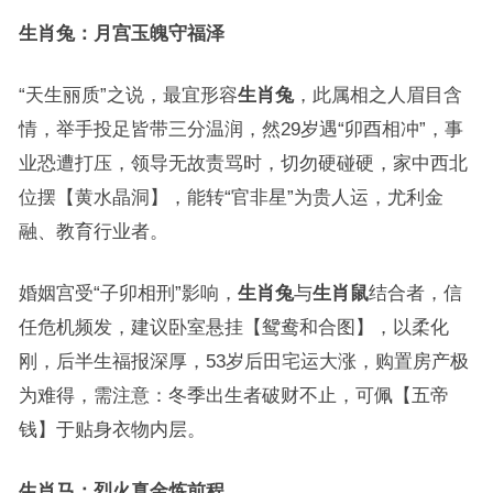
生肖兔：月宫玉魄守福泽
“天生丽质”之说，最宜形容
生肖兔
，此属相之人眉目含
情，举手投足皆带三分温润，然29岁遇“卯酉相冲”，事
业恐遭打压，领导无故责骂时，切勿硬碰硬，家中西北
位摆【黄水晶洞】，能转“官非星”为贵人运，尤利金
融、教育行业者。
婚姻宫受“子卯相刑”影响，
生肖兔
与
生肖鼠
结合者，信
任危机频发，建议卧室悬挂【鸳鸯和合图】，以柔化
刚，后半生福报深厚，53岁后田宅运大涨，购置房产极
为难得，需注意：冬季出生者破财不止，可佩【五帝
钱】于贴身衣物内层。
生肖马：烈火真金炼前程