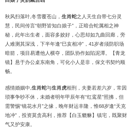
白娘子灵韵藏吉凶
秋风扫落叶,冬雪覆苍山，
生肖蛇
之人天生自带七分灵
慧，民间传言“朝野皆知白娘子”，正暗合蛇属相之神
秘，此年出生者，面容多姣好，心思却如九曲回廊，旁
人难测其深浅，下半年逢“巳亥相冲”，41岁者须防职场
暗箭，项目易遭他人横夺，团队协作如陷泥潭。【青龙
镜】悬于办公桌东南角，可化小人是非，保文书契约顺
畅。
感情婚姻中,
生肖蛇
与
生肖虎
相刑，夫妻若差六岁，常因
琐事争吵不休，未婚者明年甲辰年有“红鸾星”照拂，但
需警惕“镜花水月”之缘，晚年财运丰隆，惟68岁逢“天克
地冲”，投资莫贪高利，推荐【白玉貔貅】镇宅，既聚财
气又护安康。