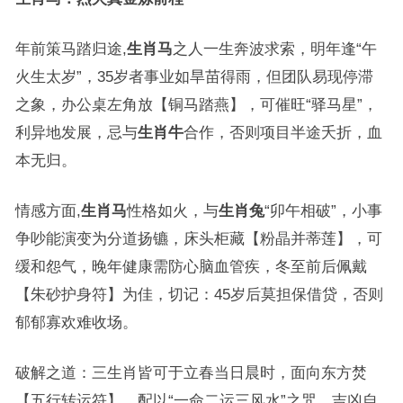
年前策马踏归途,
生肖马
之人一生奔波求索，明年逢“午
火生太岁”，35岁者事业如旱苗得雨，但团队易现停滞
之象，办公桌左角放【铜马踏燕】，可催旺“驿马星”，
利异地发展，忌与
生肖牛
合作，否则项目半途夭折，血
本无归。
情感方面,
生肖马
性格如火，与
生肖兔
“卯午相破”，小事
争吵能演变为分道扬镳，床头柜藏【粉晶并蒂莲】，可
缓和怨气，晚年健康需防心脑血管疾，冬至前后佩戴
【朱砂护身符】为佳，切记：45岁后莫担保借贷，否则
郁郁寡欢难收场。
破解之道：三生肖皆可于立春当日晨时，面向东方焚
【五行转运符】，配以“一命二运三风水”之咒，吉凶自