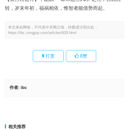
转，岁末年初，福祸相依，惟智者能借势而起。
本文来自网络，不代表中禾网立场，转载请注明出处：
https://ibc.zmqgsp.com/articles/629.html
打赏
8
赞
作者:
ibc
可怜光彩有馀清，真君堂下寒泉水指代表是什么生肖，词语解释落实
释义
上马二三好玄机，非此即彼吵不停打一精准生肖·最佳释义成语解答
上一篇
下一篇
相关推荐