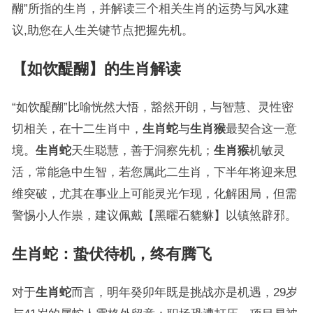
醐”所指的生肖，并解读三个相关生肖的运势与风水建
议,助您在人生关键节点把握先机。
【如饮醍醐】的生肖解读
“如饮醍醐”比喻恍然大悟，豁然开朗，与智慧、灵性密
切相关，在十二生肖中，
生肖蛇
与
生肖猴
最契合这一意
境。
生肖蛇
天生聪慧，善于洞察先机；
生肖猴
机敏灵
活，常能急中生智，若您属此二生肖，下半年将迎来思
维突破，尤其在事业上可能灵光乍现，化解困局，但需
警惕小人作祟，建议佩戴【黑曜石貔貅】以镇煞辟邪。
生肖蛇
：蛰伏待机，终有腾飞
对于
生肖蛇
而言，明年癸卯年既是挑战亦是机遇，29岁