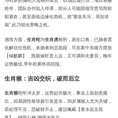
与41岁的属蛇人需格外留意：职场恐遭打压，项目易被
抢夺，团队合作陷入停滞，部分人可能因领导责骂而郁
郁寡欢，甚至面临边缘化危机，然“塞翁失马，焉知非
福”,此乃韬光养晦之机。
感情方面，
生肖蛇
与
生肖虎
相刑，易生口角，已婚者需
化解信任危机，未婚者则忌急躁，可在家中东南方摆放
【铜麒麟】，既能催旺贵人运，又可调和夫妻宫，晚年
运势极佳,早年积累终得回报。
生肖猴
：吉凶交织，破而后立
生肖猴
明年冲太岁，运势起伏极大，事业上虽创意频
出，却易因性格张扬引发是非，35岁属猴人尤为关键，
若处理不当，恐破财不止，建议佩戴【黄水晶文昌
笔】，稳固心神,增强决策力。