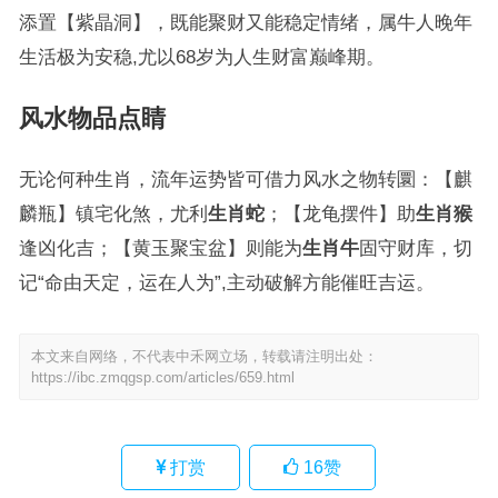
添置【紫晶洞】，既能聚财又能稳定情绪，属牛人晚年
生活极为安稳,尤以68岁为人生财富巅峰期。
风水物品点睛
无论何种生肖，流年运势皆可借力风水之物转圜：【麒
麟瓶】镇宅化煞，尤利
生肖蛇
；【龙龟摆件】助
生肖猴
逢凶化吉；【黄玉聚宝盆】则能为
生肖牛
固守财库，切
记“命由天定，运在人为”,主动破解方能催旺吉运。
本文来自网络，不代表中禾网立场，转载请注明出处：
https://ibc.zmqgsp.com/articles/659.html
打赏
16
赞