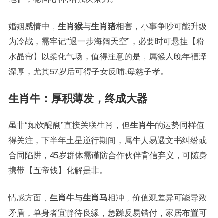
婚姻感情中，
生肖猴
与
生肖猪
相害，小事争吵可能升级
为冷战，需牢记“退一步海阔天空”，必要时可悬挂【粉
水晶帘】以柔化气场，值得注意的是，属猴人晚年福泽
深厚，尤其57岁后可得子女反哺,母慈子孝。
生肖牛
：厚积薄发，终成大器
虽非“如饮醍醐”直接关联生肖，但
生肖牛
的运势同样值
得关注，下半年土星逆行期间，属牛人易遇文书纠纷或
合同陷阱，45岁群体需谨防合作伙伴背信弃义，可随身
携带【五帝钱】化解是非。
情感方面，
生肖牛
与
生肖马
相冲，价值观差异可能导致
矛盾，单身者宜静待良缘，急躁反易错付，家居布置可