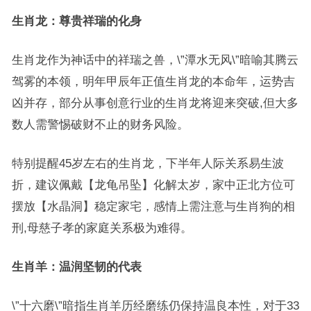
生肖龙：尊贵祥瑞的化身
生肖龙作为神话中的祥瑞之兽，\”潭水无风\”暗喻其腾云
驾雾的本领，明年甲辰年正值生肖龙的本命年，运势吉
凶并存，部分从事创意行业的生肖龙将迎来突破,但大多
数人需警惕破财不止的财务风险。
特别提醒45岁左右的生肖龙，下半年人际关系易生波
折，建议佩戴【龙龟吊坠】化解太岁，家中正北方位可
摆放【水晶洞】稳定家宅，感情上需注意与生肖狗的相
刑,母慈子孝的家庭关系极为难得。
生肖羊：温润坚韧的代表
\”十六磨\”暗指生肖羊历经磨练仍保持温良本性，对于33