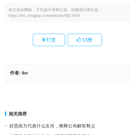
本文来自网络，不代表中禾网立场，转载请注明出处：
https://ibc.zmqgsp.com/articles/662.html
打赏
13
赞
作者:
ibc
抃风舞润指什么生肖，成语落实作答释义
蔽日干云，抃风舞润，如饮醍醐，猫鼠同眠指是代表什么生肖，最佳
成语作答释义
上一篇
下一篇
相关推荐
好恶殊方代表什么生肖，阐释公布解答释义