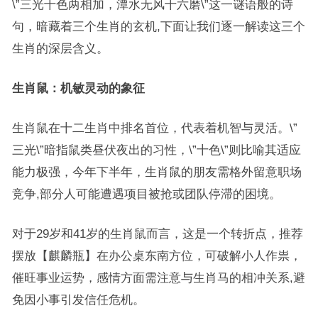
\”三光十色两相加，潭水无风十六磨\”这一谜语般的诗
句，暗藏着三个生肖的玄机,下面让我们逐一解读这三个
生肖的深层含义。
生肖鼠：机敏灵动的象征
生肖鼠在十二生肖中排名首位，代表着机智与灵活。\”
三光\”暗指鼠类昼伏夜出的习性，\”十色\”则比喻其适应
能力极强，今年下半年，生肖鼠的朋友需格外留意职场
竞争,部分人可能遭遇项目被抢或团队停滞的困境。
对于29岁和41岁的生肖鼠而言，这是一个转折点，推荐
摆放【麒麟瓶】在办公桌东南方位，可破解小人作祟，
催旺事业运势，感情方面需注意与生肖马的相冲关系,避
免因小事引发信任危机。