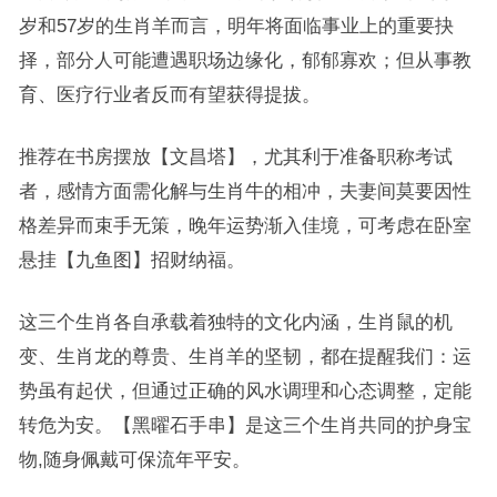
岁和57岁的生肖羊而言，明年将面临事业上的重要抉
择，部分人可能遭遇职场边缘化，郁郁寡欢；但从事教
育、医疗行业者反而有望获得提拔。
推荐在书房摆放【文昌塔】，尤其利于准备职称考试
者，感情方面需化解与生肖牛的相冲，夫妻间莫要因性
格差异而束手无策，晚年运势渐入佳境，可考虑在卧室
悬挂【九鱼图】招财纳福。
这三个生肖各自承载着独特的文化内涵，生肖鼠的机
变、生肖龙的尊贵、生肖羊的坚韧，都在提醒我们：运
势虽有起伏，但通过正确的风水调理和心态调整，定能
转危为安。【黑曜石手串】是这三个生肖共同的护身宝
物,随身佩戴可保流年平安。