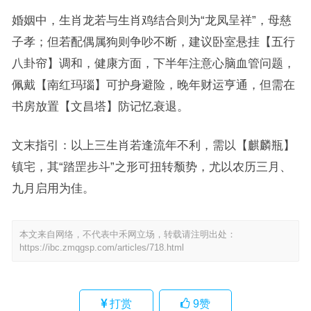
婚姻中，生肖龙若与生肖鸡结合则为“龙凤呈祥”，母慈
子孝；但若配偶属狗则争吵不断，建议卧室悬挂【五行
八卦帘】调和，健康方面，下半年注意心脑血管问题，
佩戴【南红玛瑙】可护身避险，晚年财运亨通，但需在
书房放置【文昌塔】防记忆衰退。
文末指引：以上三生肖若逢流年不利，需以【麒麟瓶】
镇宅，其“踏罡步斗”之形可扭转颓势，尤以农历三月、
九月启用为佳。
本文来自网络，不代表中禾网立场，转载请注明出处：
https://ibc.zmqgsp.com/articles/718.html
打赏
9
赞