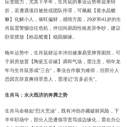
应变能力，尤其下半年，生肖鼠的事业运势将迎来转
折，若遭遇项目被抢或团队停滞，可佩戴【黄水晶貔
貅】化解小人，催旺偏财，感情方面，29岁和41岁的生
肖鼠需警惕信任危机，伴侣间易因性格差异争吵，建议
卧室摆放【粉晶鸳鸯】稳固姻缘。
晚年运势中，生肖鼠财运丰沛但健康易受脾胃困扰，可
于厨房放置【陶瓷五谷罐】调和气场，需注意，明年龙
年与生肖鼠形成“三合”，事业合作极为难得，但部分人
恐因言辞直爽得罪贵人，需谨记“言多必失”。
生肖马：水火既济的奔腾之势
生肖马命格如“烈火烹油”，既有冲劲亦藏破财风险，下
半年职场中，部分人恐遭领导责骂或边缘化，需在办公