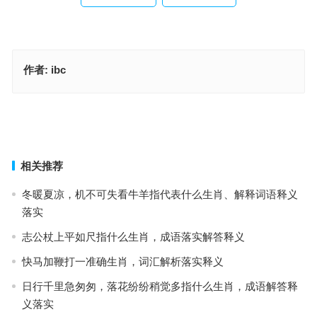
作者:
ibc
叶公好龙指是什么生肖·最佳释义解答成语
叶公好龙指是代表什么生肖，词语解释落实释义
上一篇
下一篇
相关推荐
冬暖夏凉，机不可失看牛羊指代表什么生肖、解释词语释义
落实
志公杖上平如尺指什么生肖，成语落实解答释义
快马加鞭打一准确生肖，词汇解析落实释义
日行千里急匆匆，落花纷纷稍觉多指什么生肖，成语解答释
义落实