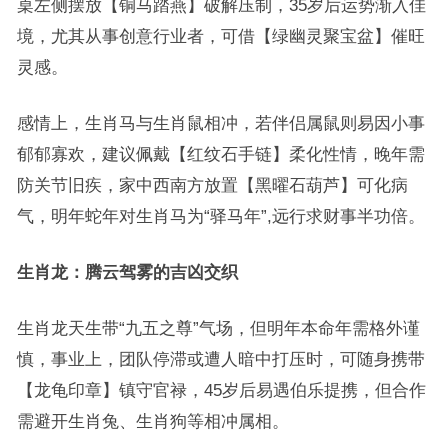
桌左侧摆放【铜马踏燕】破解压制，35岁后运势渐入佳
境，尤其从事创意行业者，可借【绿幽灵聚宝盆】催旺
灵感。
感情上，生肖马与生肖鼠相冲，若伴侣属鼠则易因小事
郁郁寡欢，建议佩戴【红纹石手链】柔化性情，晚年需
防关节旧疾，家中西南方放置【黑曜石葫芦】可化病
气，明年蛇年对生肖马为“驿马年”,远行求财事半功倍。
生肖龙：腾云驾雾的吉凶交织
生肖龙天生带“九五之尊”气场，但明年本命年需格外谨
慎，事业上，团队停滞或遭人暗中打压时，可随身携带
【龙龟印章】镇守官禄，45岁后易遇伯乐提携，但合作
需避开生肖兔、生肖狗等相冲属相。