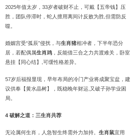
2025年值太岁，33岁者破财不止，可戴【五帝钱】压
胜，团队停滞时，蛇人擅用离间计反败为胜,但需防反
噬。
婚姻宫受“孤辰”侵扰，与
生肖猪
相冲者，下半年恐分
居，若配偶属
生肖鸡
，反能借三合之力共渡难关，卧室
悬挂【同心结】,可缓性格差异。
57岁后福报显现，早年布局的冷门产业将成聚宝盆，建
议供奉【黄水晶树】，既稳晚年财运,又破子孙学业困
局。
4 破解之道：三生肖共荐
无论属何生肖，人急智生终需外力加持。
生肖鼠
宜用