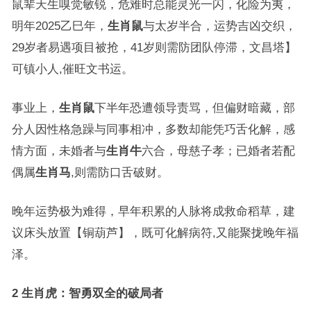
鼠辈天生嗅觉敏锐，危难时总能灵光一闪，化险为夷，
明年2025乙巳年，
生肖鼠
与太岁半合，运势吉凶交织，
29岁者易遇项目被抢，41岁则需防团队停滞，文昌塔】
可镇小人,催旺文书运。
事业上，
生肖鼠
下半年恐遭领导责骂，但偏财暗藏，部
分人因性格急躁与同事相冲，多数却能凭巧舌化解，感
情方面，未婚者与
生肖牛
六合，母慈子孝；已婚者若配
偶属
生肖马
,则需防口舌破财。
晚年运势极为难得，早年积累的人脉将成救命稻草，建
议床头放置【铜葫芦】，既可化解病符,又能聚拢晚年福
泽。
2 生肖虎：智勇双全的破局者