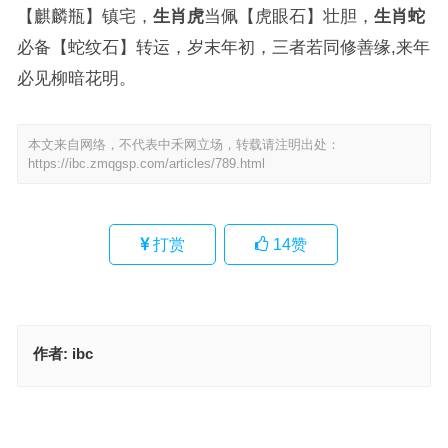
【麒麟瓶】镇宅，
生肖虎
当佩【虎眼石】壮胆，
生肖蛇
必备【蛇纹石】转运，岁末年初，三者若同修善缘,来年
必见柳暗花明。
本文来自网络，不代表中禾网立场，转载请注明出处：
https://ibc.zmqgsp.com/articles/789.html
打赏
14
赞
作者:
ibc
迁善黜恶代表指什么生肖·最佳释义成语解答
筑室反耕是指什么生肖；解释释义落实词语
上一篇
下一篇