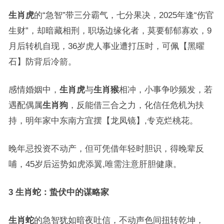
生肖虎
的“急智”带三分霸气，七分果决，2025年逢“伤官
生财”，却暗藏相刑，职场边缘化者，莫要郁郁寡欢，9
月后转机自现，36岁虎人事业遭打压时，可佩【黑曜
石】防背后冷箭。
感情婚姻中，
生肖虎
与
生肖猴
相冲，小事争吵频发，若
遇配偶属
生肖狗
，反能借三合之力，化信任危机为扶
持，明年家中东南方宜摆【龙凤镜】,专克烂桃花。
晚年忌投资不动产，但可凭借年轻时胆识，得晚辈反
哺，45岁后运势如虎添翼,唯需注意肝胆健康。
3 生肖蛇：蛰伏中的谋略家
生肖蛇
的急智犹如暗夜吐信，不动声色间扭转乾坤，