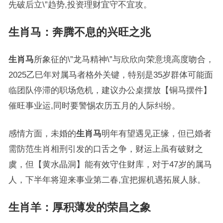
先破后立\”趋势,投资理财宜守不宜攻。
生肖马：奔腾不息的兴旺之兆
生肖马
所象征的\”龙马精神\”与欣欣向荣意境高度吻合，
2025乙巳年对属马者格外关键，特别是35岁群体可能面
临团队停滞的职场危机，建议办公桌摆放【铜马摆件】
催旺事业运,同时要警惕农历五月的人际纠纷。
感情方面，未婚的
生肖马
明年有望遇见正缘，但已婚者
需防范生肖相刑引发的口舌之争，财运上虽有破财之
虞，但【黄水晶洞】能有效守住财库，对于47岁的属马
人，下半年将迎来事业第二春,宜把握机遇拓展人脉。
生肖羊：厚积薄发的荣昌之象