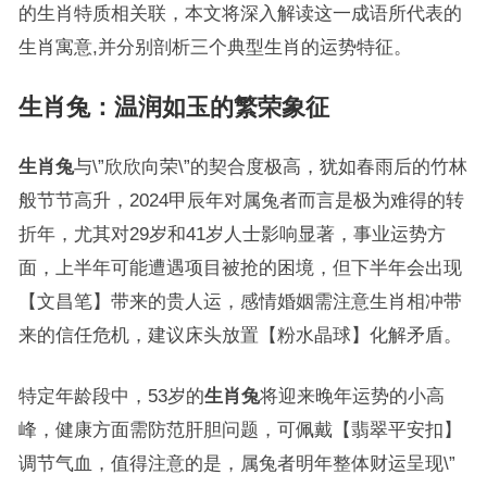
的生肖特质相关联，本文将深入解读这一成语所代表的
生肖寓意,并分别剖析三个典型生肖的运势特征。
生肖兔：温润如玉的繁荣象征
生肖兔
与\”欣欣向荣\”的契合度极高，犹如春雨后的竹林
般节节高升，2024甲辰年对属兔者而言是极为难得的转
折年，尤其对29岁和41岁人士影响显著，事业运势方
面，上半年可能遭遇项目被抢的困境，但下半年会出现
【文昌笔】带来的贵人运，感情婚姻需注意生肖相冲带
来的信任危机，建议床头放置【粉水晶球】化解矛盾。
特定年龄段中，53岁的
生肖兔
将迎来晚年运势的小高
峰，健康方面需防范肝胆问题，可佩戴【翡翠平安扣】
调节气血，值得注意的是，属兔者明年整体财运呈现\”