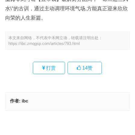
水\”的古训，通过主动调理环境气场,方能真正迎来欣欣
向荣的人生新篇。
本文来自网络，不代表中禾网立场，转载请注明出处：
https://ibc.zmqgsp.com/articles/793.html
打赏
14
赞
作者:
ibc
骇人听闻是什么生肖，最佳成语作答释义
作育人材代表指什么生肖；解释释义落实词语
上一篇
下一篇