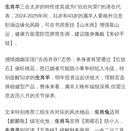
生肖羊
三合太岁的特性使其成为\”欣欣向荣\”的潜在代
表，2024-2025年间，31岁和43岁的属羊人要格外注意
职场边缘化风险，可在书房悬挂【山水画】增强靠山
运，健康方面需防范脾胃失调，建议随身佩戴【朱砂手
链】。
感情婚姻呈现\”吉凶并存\”态势：单身者有望通过【红纹
石】催旺桃花，而已婚者可能因小事争吵陷入冷战，特
别提醒52岁的
生肖羊
，明年投资运起伏较大，理财宜选
择稳健型产品，整体来看，属羊人晚年福报深厚,但需注
意农历八月的关节保养。
文末特别推荐三组生肖对应的风水物品：
生肖兔
适用
【麒麟瓶】镇宅化煞，
生肖马
宜用【黑曜石】防小人，
生肖羊
则可请【五帝钱】破解财务困局，一命二运三风