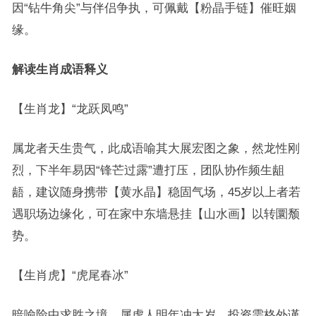
因“钻牛角尖”与伴侣争执，可佩戴【粉晶手链】催旺姻
缘。
解读生肖成语释义
【生肖龙】“龙跃凤鸣”
属龙者天生贵气，此成语喻其大展宏图之象，然龙性刚
烈，下半年易因“锋芒过露”遭打压，团队协作频生龃
龉，建议随身携带【黄水晶】稳固气场，45岁以上者若
遇职场边缘化，可在家中东墙悬挂【山水画】以转圜颓
势。
【生肖虎】“虎尾春冰”
暗喻险中求胜之境，属虎人明年冲太岁，投资需格外谨