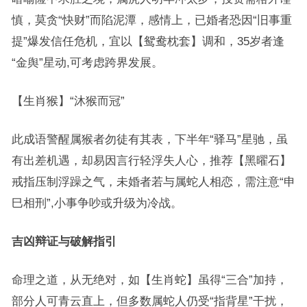
慎，莫贪“快财”而陷泥潭，感情上，已婚者恐因“旧事重
提”爆发信任危机，宜以【鸳鸯枕套】调和，35岁者逢
“金舆”星动,可考虑跨界发展。
【生肖猴】“沐猴而冠”
此成语警醒属猴者勿徒有其表，下半年“驿马”星驰，虽
有出差机遇，却易因言行轻浮失人心，推荐【黑曜石】
戒指压制浮躁之气，未婚者若与属蛇人相恋，需注意“申
巳相刑”,小事争吵或升级为冷战。
吉凶辩证与破解指引
命理之道，从无绝对，如【生肖蛇】虽得“三合”加持，
部分人可青云直上，但多数属蛇人仍受“指背星”干扰，