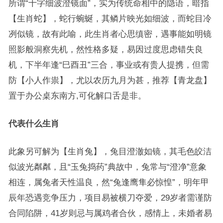
所谓“十字细波澄镜面”，实为传统命相中的隐语，暗指
【生肖蛇】，蛇行蜿蜒，其鳞片映光如细波，而蛇目冷
冽似镜，故有此喻，此生肖者心思缜密，遇事能如明镜
照影般洞察先机，然性格多疑，易因过度思虑错失良
机，下半年逢“巳酉丑”三合，事业或有贵人提携，但需
防【小人作祟】，尤以农历九月为甚，推荐【青龙盘】
置于办公桌东南方,可化解口舌是非。
代表什么生肖
此象另可解为【生肖兔】，兔目澄澈如镜，其毛色皎洁
似波光粼粼，且“玉兔捣药”典故中，兔常与“澄净”意象
相连，属兔者天性温良，然“兔逢鹰隼必惊惶”，明年甲
辰年恐遇竞争压力，项目易被横刀夺爱，29岁者需谨防
合同陷阱，41岁则忌与属鸡者合伙，感情上，未婚者易