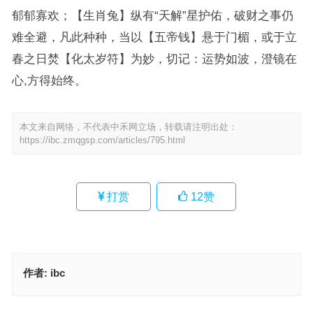
郁郁寡欢；【生肖兔】纵有“天解”星护佑，破财之事仍
难全避，凡此种种，当以【五帝钱】悬于门楣，或于立
春之日焚【化太岁符】为妙，切记：运势如波，澄镜在
心,方得始终。
本文来自网络，不代表中禾网立场，转载请注明出处：
https://ibc.zmqgsp.com/articles/795.html
打赏
12
赞
作者:
ibc
作育人材代表指什么生肖；解释释义落实词语