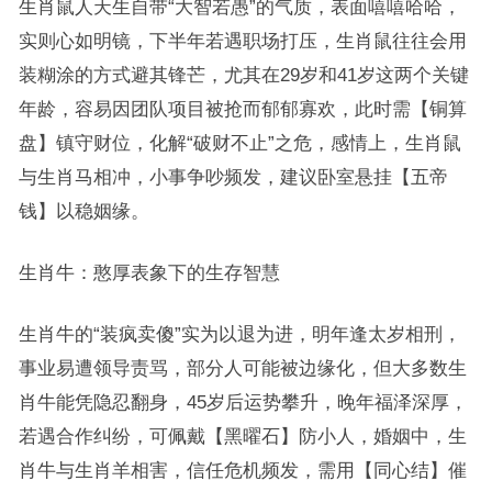
生肖鼠人天生自带“大智若愚”的气质，表面嘻嘻哈哈，
实则心如明镜，下半年若遇职场打压，生肖鼠往往会用
装糊涂的方式避其锋芒，尤其在29岁和41岁这两个关键
年龄，容易因团队项目被抢而郁郁寡欢，此时需【铜算
盘】镇守财位，化解“破财不止”之危，感情上，生肖鼠
与生肖马相冲，小事争吵频发，建议卧室悬挂【五帝
钱】以稳姻缘。
生肖牛：憨厚表象下的生存智慧
生肖牛的“装疯卖傻”实为以退为进，明年逢太岁相刑，
事业易遭领导责骂，部分人可能被边缘化，但大多数生
肖牛能凭隐忍翻身，45岁后运势攀升，晚年福泽深厚，
若遇合作纠纷，可佩戴【黑曜石】防小人，婚姻中，生
肖牛与生肖羊相害，信任危机频发，需用【同心结】催