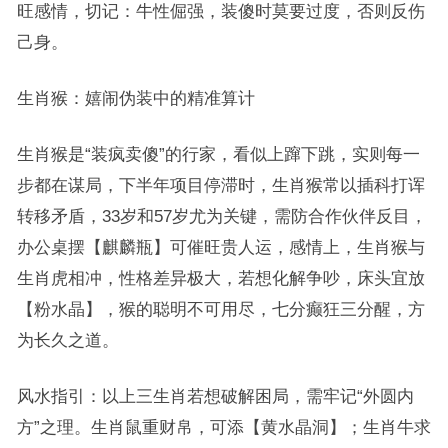
旺感情，切记：牛性倔强，装傻时莫要过度，否则反伤
己身。
生肖猴：嬉闹伪装中的精准算计
生肖猴是“装疯卖傻”的行家，看似上蹿下跳，实则每一
步都在谋局，下半年项目停滞时，生肖猴常以插科打诨
转移矛盾，33岁和57岁尤为关键，需防合作伙伴反目，
办公桌摆【麒麟瓶】可催旺贵人运，感情上，生肖猴与
生肖虎相冲，性格差异极大，若想化解争吵，床头宜放
【粉水晶】，猴的聪明不可用尽，七分癫狂三分醒，方
为长久之道。
风水指引：以上三生肖若想破解困局，需牢记“外圆内
方”之理。生肖鼠重财帛，可添【黄水晶洞】；生肖牛求