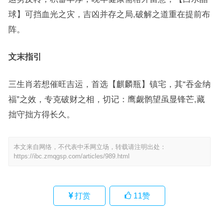
球】可挡血光之灾，吉凶并存之局,破解之道重在提前布
阵。
文末指引
三生肖若想催旺吉运，首选【麒麟瓶】镇宅，其“吞金纳
福”之效，专克破财之相，切记：鹰觑鹘望虽显锋芒,藏
拙守拙方得长久。
本文来自网络，不代表中禾网立场，转载请注明出处：
https://ibc.zmqgsp.com/articles/989.html
打赏
11
赞