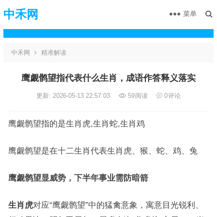
中禾网
菜单
中禾网
精准解读
鹰觑鹘望指代表什么生肖，成语作答释义落实
更新: 2026-05-13 22:57:03
59
阅读
0
评论
鹰觑鹘望指的是生肖虎,生肖蛇,生肖鸡
鹰觑鹘望是在十二生肖代表生肖虎、猴、蛇、鸡、兔
鹰觑鹘望显威势，下半年事业需防暗箭
生肖虎
对应“鹰觑鹘望”中的猛禽意象，寓意目光锐利、