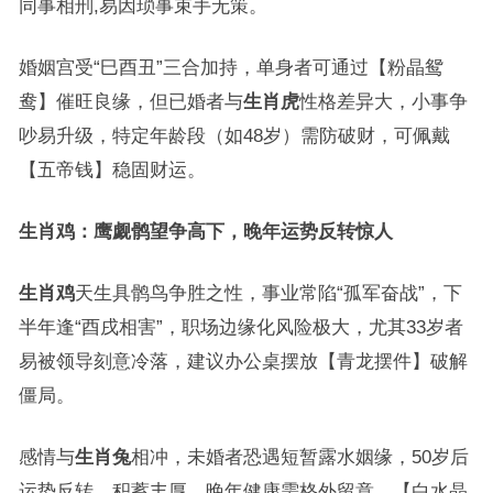
同事相刑,易因琐事束手无策。
婚姻宫受“巳酉丑”三合加持，单身者可通过【粉晶鸳
鸯】催旺良缘，但已婚者与
生肖虎
性格差异大，小事争
吵易升级，特定年龄段（如48岁）需防破财，可佩戴
【五帝钱】稳固财运。
生肖鸡：鹰觑鹘望争高下，晚年运势反转惊人
生肖鸡
天生具鹘鸟争胜之性，事业常陷“孤军奋战”，下
半年逢“酉戌相害”，职场边缘化风险极大，尤其33岁者
易被领导刻意冷落，建议办公桌摆放【青龙摆件】破解
僵局。
感情与
生肖兔
相冲，未婚者恐遇短暂露水姻缘，50岁后
运势反转，积蓄丰厚，晚年健康需格外留意，【白水晶