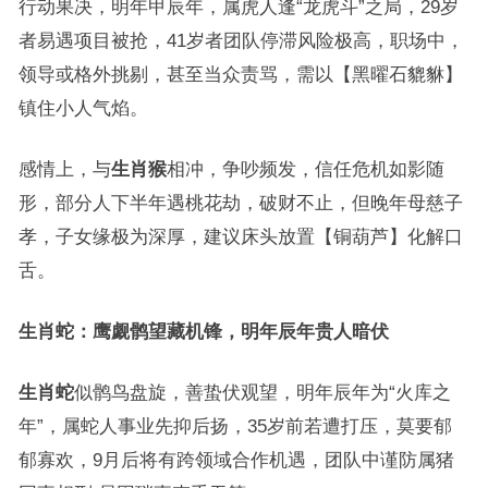
行动果决，明年甲辰年，属虎人逢“龙虎斗”之局，29岁
者易遇项目被抢，41岁者团队停滞风险极高，职场中，
领导或格外挑剔，甚至当众责骂，需以【黑曜石貔貅】
镇住小人气焰。
感情上，与
生肖猴
相冲，争吵频发，信任危机如影随
形，部分人下半年遇桃花劫，破财不止，但晚年母慈子
孝，子女缘极为深厚，建议床头放置【铜葫芦】化解口
舌。
生肖蛇：鹰觑鹘望藏机锋，明年辰年贵人暗伏
生肖蛇
似鹘鸟盘旋，善蛰伏观望，明年辰年为“火库之
年”，属蛇人事业先抑后扬，35岁前若遭打压，莫要郁
郁寡欢，9月后将有跨领域合作机遇，团队中谨防属猪