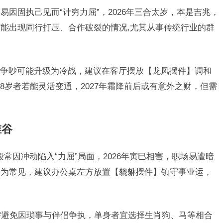
易因固执己见而“计穷力屈”，2026年三合太岁，本是吉兆，
能出现同行打压、合作破裂的情况,尤其从事传统行业的群
争吵可能升级为冷战，建议在客厅摆放【龙凤摆件】调和
68岁者若能灵活变通，2027年霜降前后或有意外之财，但需
维谷
段常因冲动陷入“力屈”局面，2026年寅巳相害，职场易遭暗
极为常见，建议办公桌左方放置【貔貅摆件】镇守事业运，
年需避免因琐事与伴侣争执，单身者宜选择生肖狗、马等相合