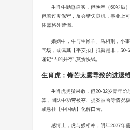
生肖牛勤恳踏实，但晚年（60岁后）
但若过度保守，反会错失良机，事业上可
体需格外警惕。
婚姻中，牛与生肖羊、马相刑，小事
气场，或佩戴【平安扣】抵御是非，50-
谨记“吉凶并存”,莫贪快钱。
生肖虎：锋芒太露导致的进退
生肖虎勇猛果敢，但20-32岁青年阶
算，团队中功劳被夺、提案被否等情况
或悬挂【中国结】化解口舌。
感情上，虎与猴相冲，明年2027