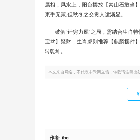
属相，风水上，阳台摆放【泰山石敢当
束手无策,但秋冬之交贵人运渐显。
破解“计穷力屈”之局，需结合生肖
宝盆】聚财，生肖虎则推荐【麒麟摆件】护
转乾坤。
本文来自网络，不代表中禾网立场，转载请注明出
作者:
ibc