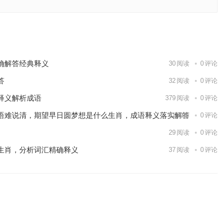
词汇解答
下一篇
确解答经典释义
30
阅读
0
评论
答
32
阅读
0
评论
释义解析成语
379
阅读
0
评论
语难说清，期望早日圆梦想是什么生肖，成语释义落实解答
41
阅读
0
评论
29
阅读
0
评论
生肖，分析词汇精确释义
37
阅读
0
评论