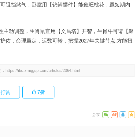
】可阻挡煞气，卧室用【锦鲤摆件】能催旺桃花，虽短期内
特性主动调整，生肖鼠宜用【文昌塔】开智，生肖牛可请【聚
佑，命理虽定，运数可转，把握2027年关键节点,方能扭
处：
https://ibc.zmqgsp.com/articles/2064.html
打赏
7
赞