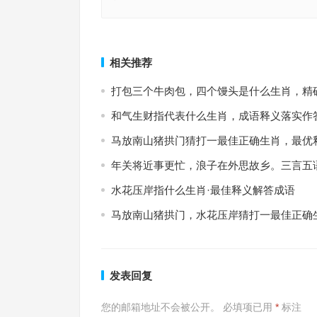
“计穷力屈”打一最佳精确生肖·最佳释义解答成语
“昆山片玉”指指猜一什么生肖，解析重点
上一篇
相关推荐
打包三个牛肉包，四个馒头是什么生肖，精
和气生财指代表什么生肖，成语释义落实作
马放南山猪拱门猜打一最佳正确生肖，最优
年关将近事更忙，浪子在外思故乡。三言五
水花压岸指什么生肖·最佳释义解答成语
马放南山猪拱门，水花压岸猜打一最佳正确
发表回复
您的邮箱地址不会被公开。
必填项已用
*
标注