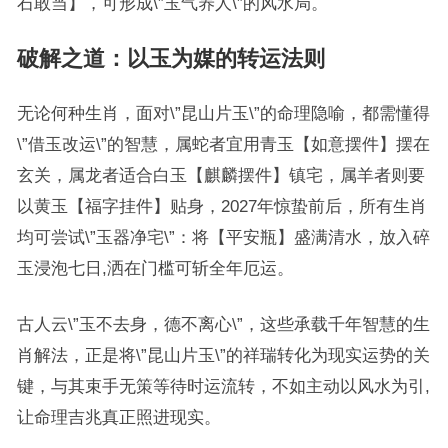
石敢当】，可形成\”玉气养人\”的风水局。
破解之道：以玉为媒的转运法则
无论何种生肖，面对\”昆山片玉\”的命理隐喻，都需懂得
\”借玉改运\”的智慧，属蛇者宜用青玉【如意摆件】摆在
玄关，属龙者适合白玉【麒麟摆件】镇宅，属羊者则要
以黄玉【福字挂件】贴身，2027年惊蛰前后，所有生肖
均可尝试\”玉器净宅\”：将【平安瓶】盛满清水，放入碎
玉浸泡七日,洒在门槛可斩全年厄运。
古人云\”玉不去身，德不离心\”，这些承载千年智慧的生
肖解法，正是将\”昆山片玉\”的祥瑞转化为现实运势的关
键，与其束手无策等待时运流转，不如主动以风水为引,
让命理吉兆真正照进现实。