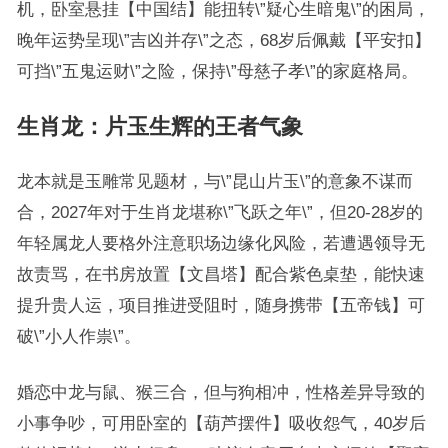
机，卧室悬挂【中国结】能扭转\”疑心生暗鬼\”的困局，
晚年运势呈现\”吉凶并存\”之态，68岁后佩戴【平安扣】
可挡\”五鬼运财\”之险，保持\”母慈子孝\”的家庭格局。
生肖龙：片玉生辉的王者气象
龙本就是玉雕常见题材，与\”昆山片玉\”的意象不谋而
合，2027年对于生肖龙堪称\”飞跃之年\”，但20-28岁的
年轻属龙人要格外注意职场边缘化风险，若遭遇领导无
故责骂，在书房放置【文昌塔】配合紫色桌垫，能快速
提升贵人运，项目推进受阻时，随身携带【五帝钱】可
破\”小人作祟\”。
婚恋中龙与鼠、猴三合，但与狗相冲，性格差异导致的
小事争吵，可用卧室的【葫芦摆件】吸收怨气，40岁后