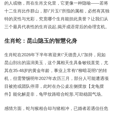
的人或物，而在生肖文化里，它更像一种隐喻——若将
十二生肖比作群山，那\”片玉\”所指的属相，必然有其独
特的灵性与光彩，究竟哪个生肖能担此美誉？让我们从
三个最具代表性的生肖说起,揭开成语背后的命理玄机。
生肖蛇：昆山隐玉的智慧化身
生肖蛇在2026年下半年将迎来\”天德贵人\”加持，宛如
昆山剖出的温润美玉，这个属相天生具备敏锐直觉，尤
其在35-48岁的黄金年龄，事业上常有\”柳暗花明\”的转
机，但需警惕明年2027年农历三月，部分人可能遭遇项
目被抢或团队停滞，此时在办公桌左侧摆放【龙龟摆
件】能化解是非，龟甲纹路暗合蛇形,可助稳固气场。
感情方面，蛇与猴相合却与猪相冲，已婚者若遇信任危