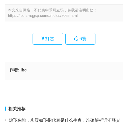
本文来自网络，不代表中禾网立场，转载请注明出处：
https://ibc.zmqgsp.com/articles/2065.html
打赏
6
赞
作者:
ibc
“计穷力屈”解哪个最佳生肖，甄选经典词汇释义
昆山片玉打一准确生肖，成语落实作答释义
上一篇
下一篇
相关推荐
鸡飞狗跳，步履如飞指代表是什么生肖，准确解析词汇释义