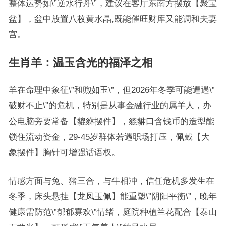
整体运势如\”逆水行舟\”，建议在客厅东南方摆放【聚宝
盆】，盆中放置八枚黄水晶,既能催旺财库又能调和夫妻
宫。
生肖羊：温玉含光的福泽之相
羊在命理中象征\”和煦如玉\”，但2026年冬季可能遭遇\”
破财不止\”的危机，特别是从事金融行业的属羊人，办
公电脑旁要常备【貔貅摆件】，貔貅口含钱币的造型能
锁住流动资金，29-45岁群体若遇职场打压，佩戴【大
象摆件】胸针可增强话语权。
情感方面与兔、猪三合，与牛相冲，信任危机多发生在
冬季，床头悬挂【龙凤玉佩】能重塑\”阴阳平衡\”，晚年
健康需防范\”郁郁寡欢\”情绪，庭院种植兰花配合【泰山