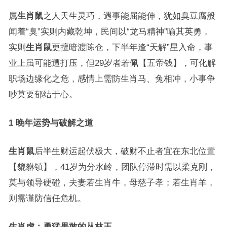
属
生肖鼠
之人天生灵巧，遇事能屈能伸，犹如臭豆腐般
闻着“臭”实则内藏乾坤，民间以“龙马精神”喻其英勇，
实则
生肖鼠
更擅暗渡陈仓，下半年逢“天解”星入命，事
业上虽可能遭打压，但29岁者若佩【五帝钱】，可化解
职场边缘化之危，感情上需防生肖马、兔相冲，小事争
吵莫要郁结于心。
1 晚年运势与破解之道
生肖鼠
后半生财运起伏极大，破财不止者宜在东北位置
【貔貅镇】，41岁为分水岭，团队停滞时需以柔克刚，
莫与领导硬碰，夫妻若生肖牛，母慈子孝；若生肖羊，
则需谨防信任危机。
生肖虎：勇猛果敢的丛林王