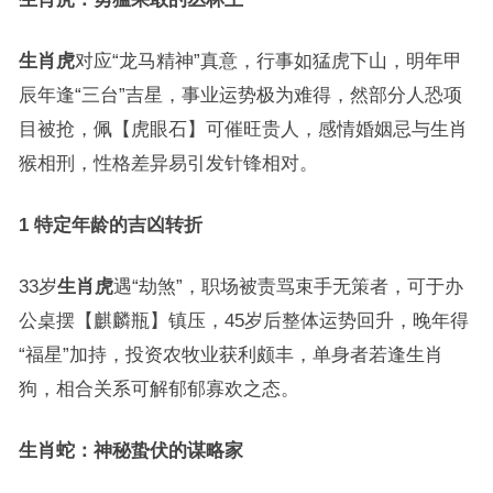
生肖虎
对应“龙马精神”真意，行事如猛虎下山，明年甲
辰年逢“三台”吉星，事业运势极为难得，然部分人恐项
目被抢，佩【虎眼石】可催旺贵人，感情婚姻忌与生肖
猴相刑，性格差异易引发针锋相对。
1 特定年龄的吉凶转折
33岁
生肖虎
遇“劫煞”，职场被责骂束手无策者，可于办
公桌摆【麒麟瓶】镇压，45岁后整体运势回升，晚年得
“福星”加持，投资农牧业获利颇丰，单身者若逢生肖
狗，相合关系可解郁郁寡欢之态。
生肖蛇：神秘蛰伏的谋略家