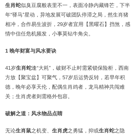
生肖蛇
似臭豆腐般表里不一，表面冷静内藏锋芒，下半
年“驿马”星动，异地发展可破团队停滞之局，然生肖猪
相冲，合作易生波折，29岁者宜用【黑曜石】挡煞，感
情中信任危机频发，小事莫钻牛角尖。
1 晚年财富与风水要诀
41岁
生肖蛇
逢“大耗”，破财不止时需紧锁保险柜，西南
方放【聚宝盆】可聚气，57岁后运势反转，若早年积
德，晚年必享天伦，配偶生肖鸡者，龙马精神共闯难
关；生肖虎者则需格外包容。
破解之道：风水物品点睛
无论
生肖鼠
之机变、
生肖虎
之勇猛，抑或
生肖蛇
之隐