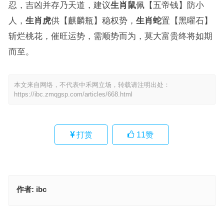
忍，吉凶并存乃天道，建议
生肖鼠
佩【五帝钱】防小
人，
生肖虎
供【麒麟瓶】稳权势，
生肖蛇
置【黑曜石】
斩烂桃花，催旺运势，需顺势而为，莫大富贵终将如期
而至。
本文来自网络，不代表中禾网立场，转载请注明出处：
https://ibc.zmqgsp.com/articles/668.html
打赏
11
赞
作者:
ibc
神女淩虚，灵锁巫峦。岭头别后微添粉指什么生肖、解释词语释义落
实
五彩缤纷雕画廊；享尽富足思野趣打一最佳准确生肖·最佳释义解答成
语