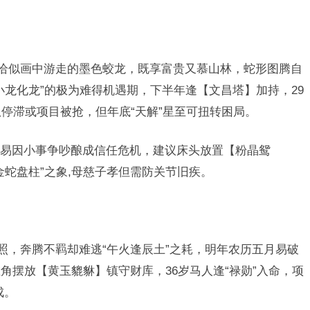
蛇恰似画中游走的墨色蛟龙，既享富贵又慕山林，蛇形图腾自
小龙化龙”的极为难得机遇期，下半年逢【文昌塔】加持，29
队停滞或项目被抢，但年底“天解”星至可扭转困局。
易因小事争吵酿成信任危机，建议床头放置【粉晶鸳
金蛇盘柱”之象,母慈子孝但需防关节旧疾。
照，奔腾不羁却难逃“午火逢辰土”之耗，明年农历五月易破
角摆放【黄玉貔貅】镇守财库，36岁马人逢“禄勋”入命，项
成。