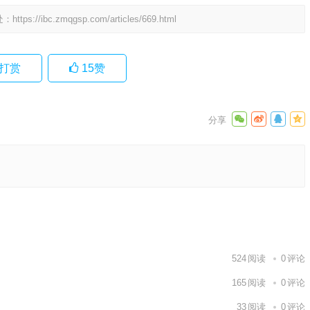
处：
https://ibc.zmqgsp.com/articles/669.html
打赏
15
赞
释义成
娘，二五
下一篇
524
阅读
0
评论
165
阅读
0
评论
33
阅读
0
评论