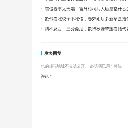
雪侵春事太无端，窗外梧桐共人语是指什么
欲钱看吃饺子不吃馅，春郊雨尽多新草是指
驷不及舌，三分鼎足，欲待秋塘擎露看指代
发表回复
您的邮箱地址不会被公开。
必填项已用
*
标注
评论
*