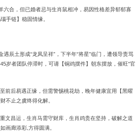
肖羊六合，但已婚者忌与生肖鼠相冲，易因性格差异郁郁寡
玛瑙手链】稳固情缘。
金遇辰土形成“龙凤呈祥”，下半年“将星”临门，遭领导责骂
45岁者团队停滞时，可请【铜鸡摆件】朝东摆放，催旺“官
至前后易遇正缘，但需警惕桃花劫，晚年健康宜用【黑曜
破财不止之虞终得化解。
重文昌运，生肖马需守财库，生肖鸡贵在坚持，破解之道
如画廊添彩,方得圆满。