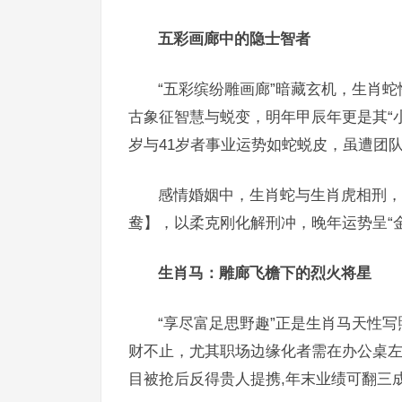
五彩画廊中的隐士智者
“五彩缤纷雕画廊”暗藏玄机，生肖
古象征智慧与蜕变，明年甲辰年更是其“
岁与41岁者事业运势如蛇蜕皮，虽遭团
感情婚姻中，生肖蛇与生肖虎相刑，
鸯】，以柔克刚化解刑冲，晚年运势呈“
生肖马：雕廊飞檐下的烈火将星
“享尽富足思野趣”正是生肖马天性写
财不止，尤其职场边缘化者需在办公桌左
目被抢后反得贵人提携,年末业绩可翻三