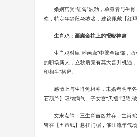
婚姻宫受“红鸾”波动，单身者与生
欢，特定年龄段48岁者，建议佩戴【红
生肖鸡：画廊金柱上的报晓神禽
生肖鸡对应“雕画廊”中鎏金纹饰，酉
的职场新人，立秋后竟有莫大晋升机遇，
印相生”格局。
感情上与生肖兔相冲，未婚者明年冬
石葫芦】吸纳病气，子女宫“天禧”照耀,
文末点睛：三生肖吉凶并存，生肖蛇
皆在【五帝钱】悬挂门楣，催旺流年气场