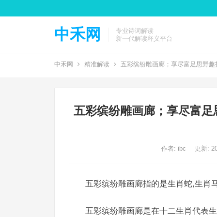
中禾网
专业诗词解读
新一代解读释义平台
中禾网
精准解读
五彩缤纷雕画廊；享尽富足思野趣
五彩缤纷雕画廊；享尽富足
作者:
ibc
更新: 20
五彩缤纷雕画廊指的是生肖蛇,生肖马
五彩缤纷雕画廊是在十二生肖代表生