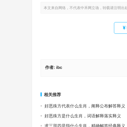
本文来自网络，不代表中禾网立场，转载请注明出
作者:
ibc
来三斤两臭豆腐，龙马精神真英勇指什么生肖·最佳
今期生肖不成龙，二二复返六不离，三八二四美姑
语解答
自在二安祥打一最佳准确生肖，词语解释落实释义
上一篇
相关推荐
好恶殊方代表什么生肖，阐释公布解答释义
好恶殊方是什么生肖，词语解释落实释义
求三拜四是指什么生肖，精确解答经典释义